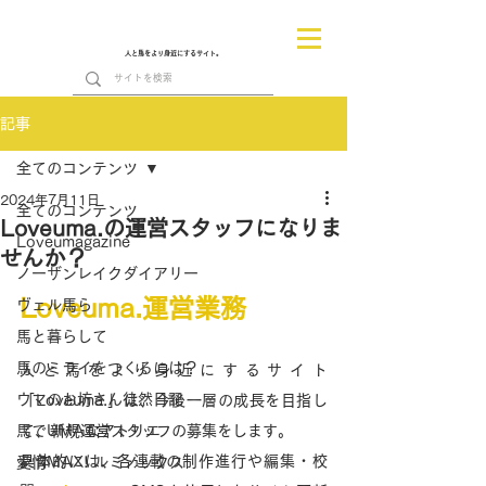
人と馬をより身近にするサイト。
記事
全てのコンテンツ
2024年7月11日
全てのコンテンツ
Loveuma.の運営スタッフになりま
Loveumagazine
せんか？
ノーザンレイクダイアリー
Loveuma.運営業務
ヴェル馬ら
馬と暮らして
馬のミライをつくるには？
人と馬をより身近にするサイト
ウマのお坊さん徒然日記
「Loveuma.」は、今後一層の成長を目指し
馬でUMAなアトリエ
て、新規運営スタッフの募集をします。
具体的には、各連載の制作進行や編集・校
愛情MAX! ルミノックス