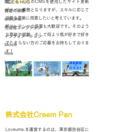
閲、
wix.com
のCMSを使用したサイト更新
RIDE & HUG
がメイン業務となりますが、スキルに応じて
舞姫の部屋
役割を柔軟に用意したいと考えています。
withuma.
新コンテンツの提案も大歓迎です。そのよう
引退馬コレクション
な意欲や経験、そして何より馬が好きで好き
インフォメーション
でたまらない方のご応募をお待ちしておりま
Movie
す！
New
Long Hit
株式会社Creem Pan
Loveuma.を運営するのは、東京都渋谷区に