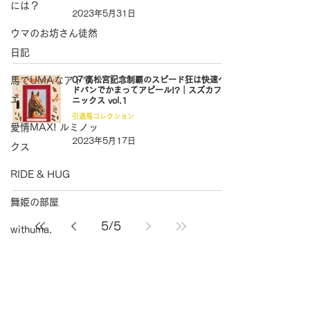
には？
2023年5月31日
ウマのお坊さん徒然
日記
馬でUMAなアトリ
07’高松宮記念制覇のスピード狂は快速ヘ
ドバンでかまってアピール!?｜スズカフェ
エ
ニックス vol.1
引退馬コレクション
愛情MAX! ルミノッ
2023年5月17日
クス
RIDE & HUG
舞姫の部屋
5
/
5
withuma.
引退馬コレクション
produced by
インフォメーション