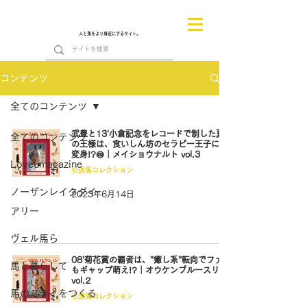
人と馬をより身近にするサイト。
コンテンツ
全てのコンテンツ
武豊と13'小倉記念をレコードで制した夏
全てのコンテンツ
の王様は、食いしん坊のセラピー王子に大
変身!?🍥｜メイショウナルト vol.3
Loveumagazine
引退馬コレクション
ノーザンレイクダイ
2023年6月14日
アリー
ヴェル馬ら
08'菊花賞の覇者は、"癒し系"転向でファン
馬と暮らして
もギャップ萌え!?｜オウケンブルースリ
vol.2
馬のミライをつくる
引退馬コレクション