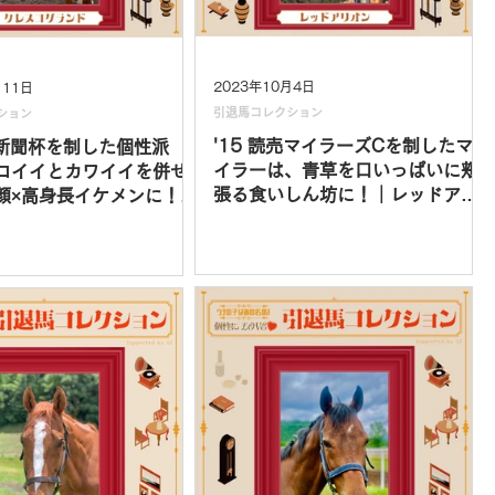
2023年10月4日
月11日
引退馬コレクション
ション
'15 読売マイラーズCを制したマ
都新聞杯を制した個性派
イラーは、青草を口いっぱいに頬
コイイとカワイイを併せ
張る食いしん坊に！｜レッドアリ
顔×高身長イケメンに！｜
オン vol.11
ランド vol.12