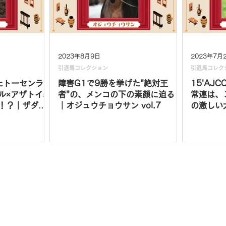
2023年8月9日
2023年7月
引退馬コレクション
引退馬コレク
たトーセンラー
障害G1で9勝を挙げた"絶対王
15'AJ
ル×アザトイ、
者"の、メンコの下の素顔に迫る！
常連は、
！？｜ザダル
｜オジュウチョウサン vol.7
の激しい
イザー vo