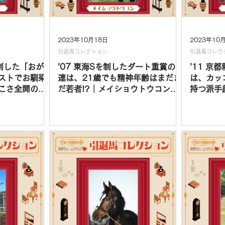
2023年10月18日
2023年10
引退馬コレクション
引退馬コレク
を制した「おがわ
'07 東海Sを制したダート重賞の常
'11 京
ストでお馴染
連は、21歳でも精神年齢はまだま
は、カッ
こさ全開の、
だ若者!?｜メイショウトウコン
持つ派手
｜フルーキー
vol.13
クレスコグ