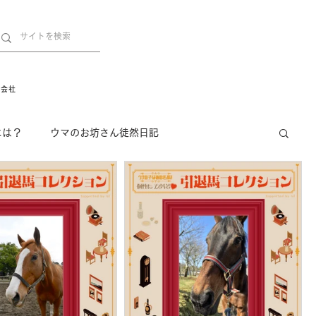
営会社
には？
ウマのお坊さん徒然日記
インフォメーション
Movie
New