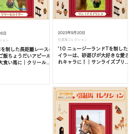
2023年9月20日
26日
引退馬コレクション
ション
'10 ニュージーランドTを制したマ
CCを制した長距離レースの
イラーは、砂遊びが大好きな愛さ
ご飯ちょうだいアピール
れキャラに！｜サンライズプリン
大食い馬に｜クリールカ
ス vol.10
l.6