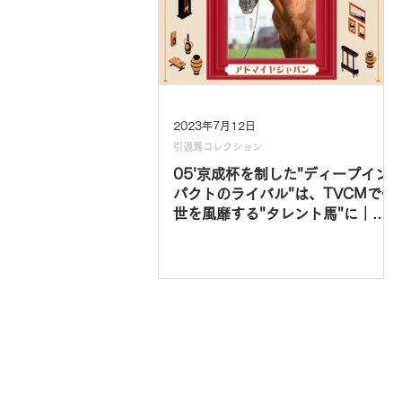
2023年7月12日
引退馬コレクション
05'京成杯を制した"ディープイン
パクトのライバル"は、TVCMで一
世を風靡する"タレント馬"に｜ア
ドマイヤジャパン vol.5