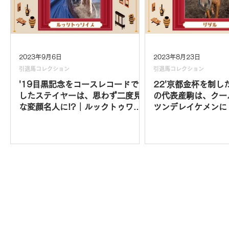
2023年9月6日
2023年8月23日
引退馬コレクション
引退馬コレクション
'19目黒記念をコースレコードで制
22'京都金杯を制し
したステイヤーは、思わず二度見
の代表産駒は、クー
な変顔名人に!?｜ルックトゥワイ
ツンデレイケメンに
ス vol.9
vol.8