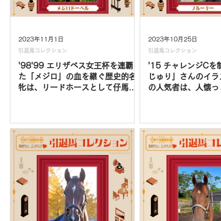
2023年11月1日
2023年10月25日
引退馬コレクション
引退馬コレクション
'98'99 エリザベス女王杯を連覇し
'15 チャレンジC
た「メジロ」の血を継ぐ歴史的名
じゅり」さんのイラ
牝は、リードホースとして仔馬を
の人気者は、人懐っ
導く、頼れるお姉さんに！｜メジ
かまってちゃんに！
ロドーベル vol.15
vol.14