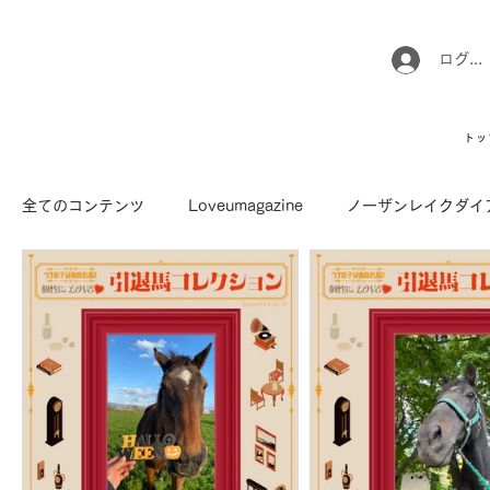
ログイ
トッ
全てのコンテンツ
Loveumagazine
ノーザンレイクダイ
馬でUMAなアトリエ
愛情MAX! ルミノックス
RI
Long Hit