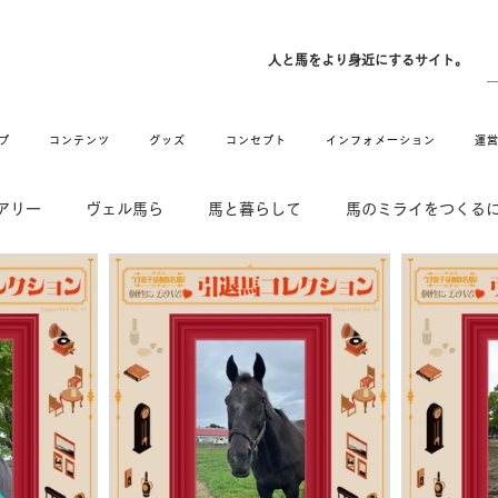
ン
人と馬をより身近にするサイト。
プ
コンテンツ
グッズ
コンセプト
インフォメーション
運
アリー
ヴェル馬ら
馬と暮らして
馬のミライをつくる
DE & HUG
舞姫の部屋
withuma.
引退馬コレクション