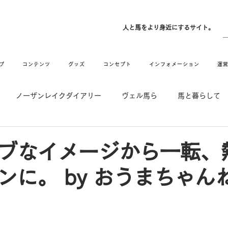
ン
人と馬をより身近にするサイト。
プ
コンテンツ
グッズ
コンセプト
インフォメーション
運
ノーザンレイクダイアリー
ヴェル馬ら
馬と暮らして
゙UMAなアトリエ
愛情MAX! ルミノックス
RIDE & HUG
ブなイメージから一転、
ンに。 by おうまちゃん
メーション
Movie
New
Long Hit