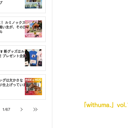
プ
載！ ルミノックスの
飼い主が、その日

❣️ 新グッズはルミ
！プレゼント企画
ングは欠かさな
り仕上げっていま
「withuma.」v
1
/
67