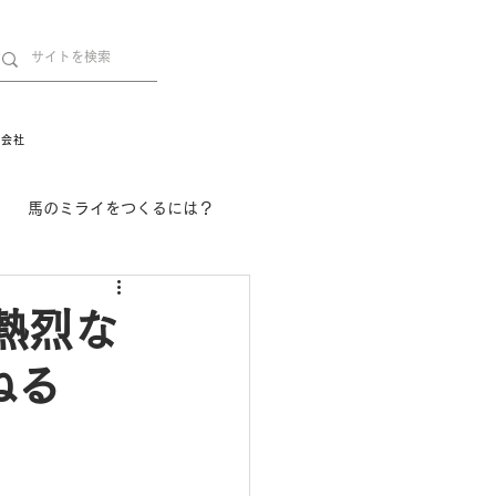
営会社
馬のミライをつくるには？
舞姫の部屋
withuma.
熱烈な
ねる