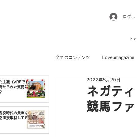
ログイ
トッ
全てのコンテンツ
Loveumagazine
2022年8月25日
ウマのお坊さん徒然日記
馬て
た主観《VRFで1番
寄せられた質問に
ネガティ

競馬ファ
引退馬コレクション
インフォ
現役時代の貴重な
を直接取材してき