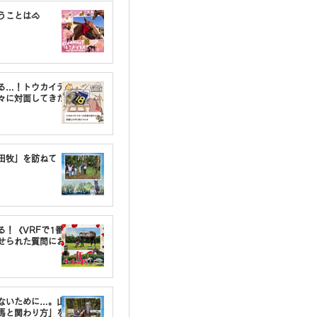
うことは🐴
る…！トウカイテ
々に対面してきた
油田牧」を訪ねて
る！《VRFで1番〇
せられた質問にお
しないために…。山
馬と関わり方」を