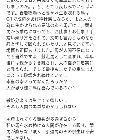
ごめんとなると呆気なく馬運車に乗せられて
しまうのか。。と、とても哀しみでいっぱい
です。養老牧場へと導かれ生き残れる馬は
G1で成績をあげ種牡馬になるか、また人の
為に生かせられる意味のある馬だけ…。競走
馬から乗馬になっても、お仕事！お仕事！手
荒い乗り方をされて、文句も言おうものなら
躾と代して殴られていたり…💧見ていて辛い
場面も正直ありました。馬が人間不信になっ
ても当然ですよ！競走馬として産まれ、半年
後には親から引き離され、人の指導に忠実に
と教えられ、そして最後もまたその馬生は人
によって破壊され続けていて…
本当の幸せってなんだろうか？
人が思う様に馬は喜んでいるのか？
殺処分よりは生きてて欲しい…
それも人間のエゴなのかもしれない
🔸産まれてくる頭数が多過ぎるから
強い馬を求め続ける人間が存在する限り、競
馬が廃らない限り…引退馬のその余生は不安
でしかない。