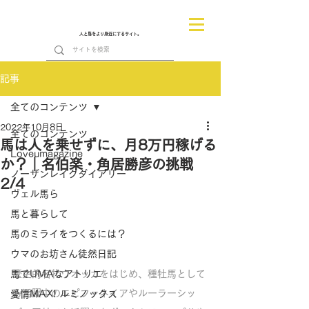
人と馬をより身近にするサイト。
記事
全てのコンテンツ
2022年10月8日
全てのコンテンツ
馬は人を乗せずに、月8万円稼げる
Loveumagazine
か？｜名伯楽・角居勝彦の挑戦
ノーザンレイクダイアリー
2/4
ヴェル馬ら
馬と暮らして
馬のミライをつくるには？
ウマのお坊さん徒然日記
馬でUMAなアトリエ
歴史的名牝ウオッカをはじめ、種牡馬として
も活躍中のエピファネイアやルーラーシッ
愛情MAX! ルミノックス