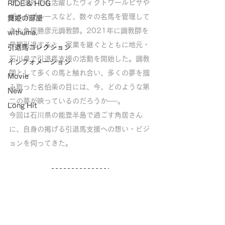
プ、国外でも活躍したヴィクトワールピサや
RIDE & HUG
デルタブルースなど、数々の名馬を管理して
舞姫の部屋
きた角居勝彦元調教師。2021年に調教師を
withuma.
早期引退すると、家業を継ぐとともに地元・
引退馬コレクション
石川県で引退馬支援の活動を開始した。調教
インフォメーション
師として多くの馬と触れ合い、多くの夢を掴
Movie
み取った名伯楽の目には、今、どのような第
New
二の夢が映っているのだろうか──。
Long Hit
今回は石川県の能登半島で過ごす角居さん
に、自身の掲げる引退馬支援への想い・ビジ
ョンを伺ってきた。