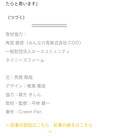
たらと思います」 
（つづく）
取材協力：
角居 勝彦（みんなの馬株式会社 COO）
一般財団法人ホースコミュニティ
タイニーズファーム
文：秀間 翔哉
デザイン：椎葉 権成
協力：緒方 きしん
取材・監修：平林 健一
著作：Creem Pan
←記事の前回はこちら
記事の続きはこちら
→