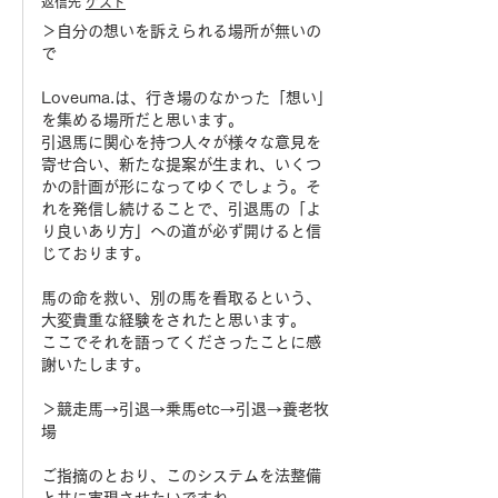
返信先
ゲスト
＞自分の想いを訴えられる場所が無いの
で
Loveuma.は、行き場のなかった「想い」
を集める場所だと思います。
引退馬に関心を持つ人々が様々な意見を
寄せ合い、新たな提案が生まれ、いくつ
かの計画が形になってゆくでしょう。そ
れを発信し続けることで、引退馬の「よ
り良いあり方」への道が必ず開けると信
じております。
馬の命を救い、別の馬を看取るという、
大変貴重な経験をされたと思います。
ここでそれを語ってくださったことに感
謝いたします。
＞競走馬→引退→乗馬etc→引退→養老牧
場
ご指摘のとおり、このシステムを法整備
と共に実現させたいですね。