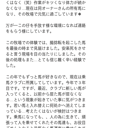
くはなく（笑）作業がキツくなり体力が続か
なくなり…現在は同オーナーさんの所有馬に
なり、その牧場で元気に過ごしています🍀
万が一この仔を手放す様な環境になれば連絡
をもらう様にしています。
この牧場での体験では、腸捻転を起こした馬
を最後の時まで見届けました。安楽死をさせ
ると言う現場を目の当たりにしました。その
後の処理もまた…とても信じ難く辛い経験で
した。
この年でもずっと馬が好きなので、現在は乗
馬クラブに所属してしています。今年で３年
目です。ですが、最近、クラブに新しい馬が
入ってくると、以前から居た馬が居なくな
る…という現象が起きていた事に気がつきま
す。若い馬と入れ替えに何処かへ消えてしま
っている…考えたくはないが検討はつきま
す。乗馬になっても、、人の為に生きて、頑
張って人を乗せてくれたその馬達も、お役目