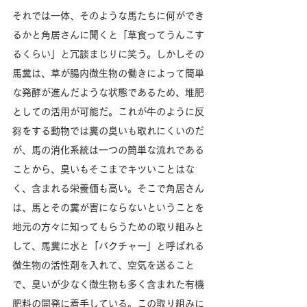
​それでは一体、そのような馬たちに何ができ
るかと角居さんに聞くと「草食ってうんこす
るくらい」と冗談まじりに笑う。しかしその
馬糞は、草が腸内微生物の働きによって簡単
な発酵が進んだような状態であるため、堆肥
としての活用が可能だ。これが牛のように反
芻をする動物では糞の臭いも取れにくいのだ
が、馬の消化系統は一つの簡単な流れである
ことから、臭いもそこまでキツいことはな
く、含まれる栄養価も高い。そこで角居さん
は、馬とその糞が害にならないということを
地元の方々に知ってもらうための取り組みと
して、馬糞に水と「バクチャー」と呼ばれる
微生物の活性剤を入れて、空気を送ること
で、臭いが少なく微生物も多く含まれた有機
肥料の開発に着手している。この取り組みに