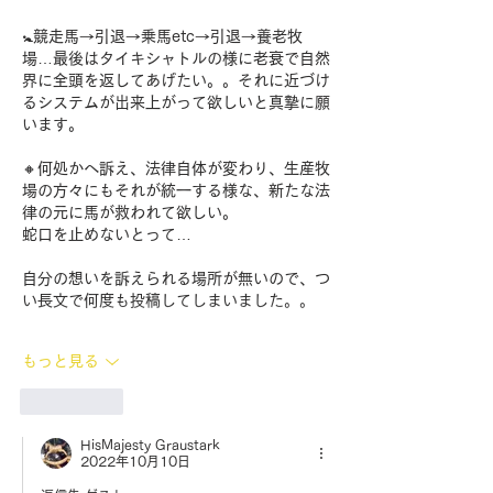
🚼競走馬→引退→乗馬etc→引退→養老牧
場…最後はタイキシャトルの様に老衰で自然
界に全頭を返してあげたい。。それに近づけ
るシステムが出来上がって欲しいと真摯に願
います。
🔸何処かへ訴え、法律自体が変わり、生産牧
場の方々にもそれが統一する様な、新たな法
律の元に馬が救われて欲しい。
蛇口を止めないとって…
自分の想いを訴えられる場所が無いので、つ
い長文で何度も投稿してしまいました。。
もっと見る
いいね！
HisMajesty Graustark
2022年10月10日