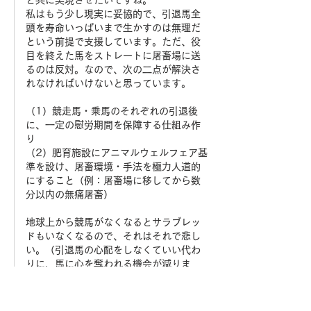
私はもう少し現実に妥協的で、引退馬全
頭を寿命いっぱいまで生かすのは無理だ
という前提で支援しています。ただ、役
目を終えた馬をストレートに屠畜場に送
るのは反対。なので、次の二点が解決さ
れなければいけないと思っています。
（1）競走馬・乗馬のそれぞれの引退後
に、一定の慰労期間を保障する仕組み作
り
（2）肥育施設にアニマルウェルフェア基
準を設け、屠畜環境・手法を極力人道的
にすること（例：屠畜場に移してから数
分以内の無痛屠畜）
地球上から競馬がなくなるとサラブレッ
ドもいなくなるので、それはそれで悲し
い。（引退馬の心配をしなくていい代わ
りに、馬に心を奪われる機会が減りま
す）
矛盾を抱えて生きてゆく強さを身につけ
たいと願う日々です。😉