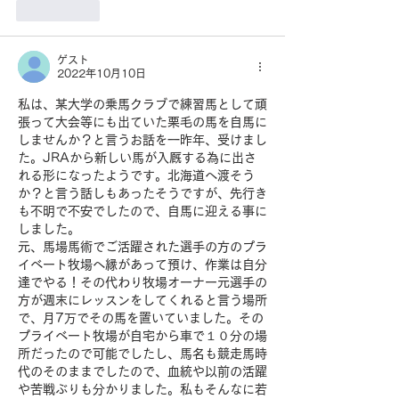
いいね！
ゲスト
2022年10月10日
私は、某大学の乗馬クラブで練習馬として頑
張って大会等にも出ていた栗毛の馬を自馬に
しませんか？と言うお話を一昨年、受けまし
た。JRAから新しい馬が入厩する為に出さ
れる形になったようです。北海道へ渡そう
か？と言う話しもあったそうですが、先行き
も不明で不安でしたので、自馬に迎える事に
しました。
元、馬場馬術でご活躍された選手の方のプラ
イベート牧場へ縁があって預け、作業は自分
達でやる！その代わり牧場オーナー元選手の
方が週末にレッスンをしてくれると言う場所
で、月7万でその馬を置いていました。その
プライベート牧場が自宅から車で１０分の場
所だったので可能でしたし、馬名も競走馬時
代のそのままでしたので、血統や以前の活躍
や苦戦ぶりも分かりました。私もそんなに若