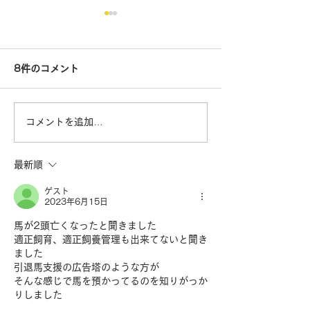
8件のコメント
コメントを追加…
日本屈指の観光型養老牧
サクセスブロッ
場はいかにして生まれた
期の表情｜馬た
最新順
のか｜引退馬ビジネスの
ての「最後の砦
ゲスト
2023年6月15日
風雲児 1/2（Yogiboヴェ
3/3（ホースト
馬が2頭亡くなったと聞きました
ルサイユリゾートファー
西英司）
適正飼育、適正飼養管理も出来てないと聞き
ム 岩﨑 崇文）
ました
引退馬支援の広告塔のような方が
そんな感じで馬を預かってるのを知りがっか
りしました