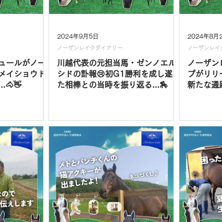
2024年9月5日
2024年8月
ノーザンレイクダイアリー
ノーザンレイ
ュールがノー
川越代表の元担当馬・ゼンノエル
ノーザン
メイショウド
シドの訃報😢初G1勝利を成し遂げ
プがリリ
🐴👋
た相棒との当時を振り返る...🏇
新たな通路