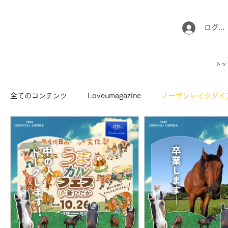
ログイ
トッ
全てのコンテンツ
Loveumagazine
ノーザンレイクダイ
馬でUMAなアトリエ
愛情MAX! ルミノックス
RI
Long Hit