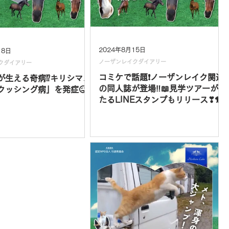
2024年8月15日
18日
ノーザンレイクダイアリー
クダイアリー
コミケで話題❗ノーザンレイク関連
が生える奇病⁉キリシマノ
の同人誌が登場‼📖見学ツアーが当
クッシング病」を発症🤒
たるLINEスタンプもリリース❣🐎