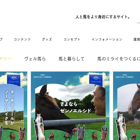
ン
人と馬をより身近にするサイト。
プ
コンテンツ
グッズ
コンセプト
インフォメーション
運
アリー
ヴェル馬ら
馬と暮らして
馬のミライをつくる
DE & HUG
舞姫の部屋
withuma.
引退馬コレクション