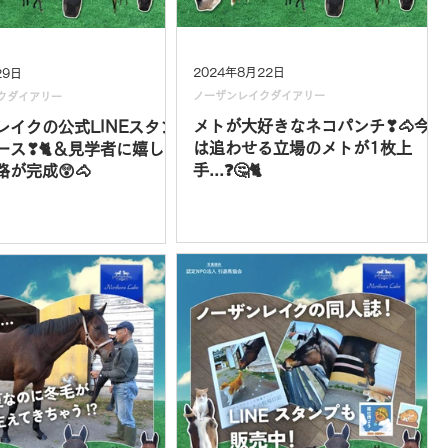
2024年8月22日
29日
ノーザンレイクダイアリー
クダイアリー
メトが大好きなネコパンチ❣🐴今
レイクの公式LINEスタン
は追わせる立場のメトが1枚上
ース❣🐈＆見学者に嬉しい
手...❓🤔🐈
が完成😲🐴