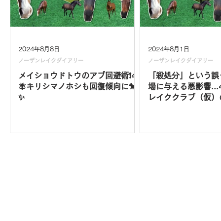
2024年8月8日
2024年8月1日
ノーザンレイクダイアリー
ノーザンレイクダイアリー
メイショウドトウのアブ回避術❗🐴
「殺処分」という誤
🪰キリシマノホシも回復傾向に🐎
場に与える悪影響...
✨
レイククラブ（仮）
公募中‼✅