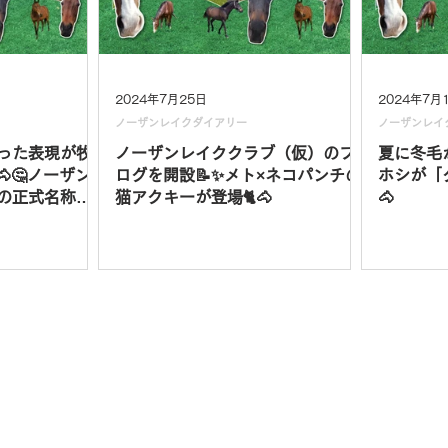
2024年7月25日
2024年7月
ノーザンレイクダイアリー
ノーザンレイ
った表現が牧
ノーザンレイククラブ（仮）のブ
夏に冬毛
🐴🤔ノーザン
ログを開設📝✨メト×ネコパンチの
ホシが「
の正式名称を
猫アクキーが登場🐈🐴
🐴