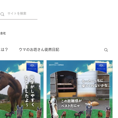
営会社
には？
ウマのお坊さん徒然日記
インフォメーション
Movie
New