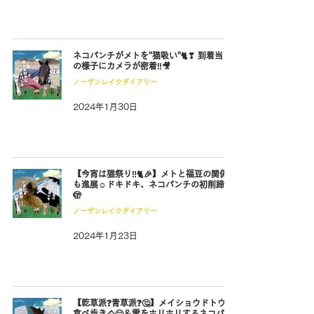
ネコパンチがメトを"猫吸い"🐈❣ 到着当日
の様子にカメラが密着‼🎥
ノーザンレイクダイアリー
2024年1月30日
【今宵は猫祭り‼🐈🎉】メトと福豆の関係性
も進展☺ドキドキ、ネコパンチの初削蹄🐴
🫣
ノーザンレイクダイアリー
2024年1月23日
【乾草派❓青草派❓🤔】メイショウドトウの
食べ歩き🐴😋＆雪をホリホリするネコパン