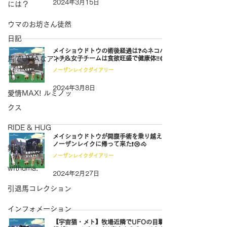
2024年3月15日
には？
ウマのお坊さん徒然
日記
メイショウドトウの術後経過は❓🐴ネコパ
馬でUMAなアトリ
ンチ＆女子チームは食欲旺盛で健康体‼😋
ノーザンレイクダイアリー
エ
2024年3月8日
愛情MAX! ルミノッ
クス
RIDE & HUG
メイショウドトウが開腹手術を乗り越え、
ノーザンレイクに帰って来た❗😢🐴
舞姫の部屋
ノーザンレイクダイアリー
withuma.
2024年2月27日
引退馬コレクション
インフォメーション
【宇宙猫・メト】牧場近隣でUFOの目撃情