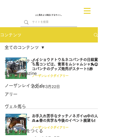
人と馬をより身近にするサイト。
コンテンツ
全てのコンテンツ
メイショウドトウ＆ネコパンチの日経賞勝
全てのコンテンツ
ち馬コンビは、青草をムシャムシャ🏇😋ネ
コパンチのグッズ発売がスタート‼🎁
Loveumagazine
ノーザンレイクダイアリー
ノーザンレイクダイ
2024年3月22日
アリー
ヴェル馬ら
お手入れ苦手なタッチノネガイvs中の人😖
馬と暮らして
🙎🔥春の見学＆今後のイベント展望も❗
ノーザンレイクダイアリー
馬のミライをつくる