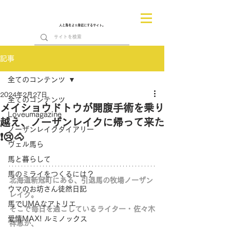
人と馬をより身近にするサイト。
記事
全てのコンテンツ
2024年2月27日
全てのコンテンツ
メイショウドトウが開腹手術を乗り
Loveumagazine
越え、ノーザンレイクに帰って来た
ノーザンレイクダイアリー
❗😢🐴
ヴェル馬ら
馬と暮らして
馬のミライをつくるには？
北海道新冠町にある、引退馬の牧場ノーザン
ウマのお坊さん徒然日記
レイク。
馬でUMAなアトリエ
そこで毎日を過ごしているライター・佐々木
愛情MAX! ルミノックス
祥恵が、