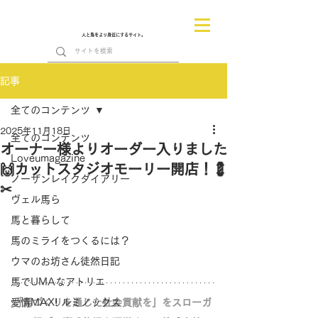
人と馬をより身近にするサイト。
記事
全てのコンテンツ
2025年11月18日
全てのコンテンツ
オーナー様よりオーダー入りました
Loveumagazine
🙌カットスタジオモーリー開店！💈
ノーザンレイクダイアリー
✂
ヴェル馬ら
馬と暮らして
馬のミライをつくるには？
ウマのお坊さん徒然日記
馬でUMAなアトリエ
愛情MAX! ルミノックス
「馬づくりを通じた社会貢献を」をスローガ