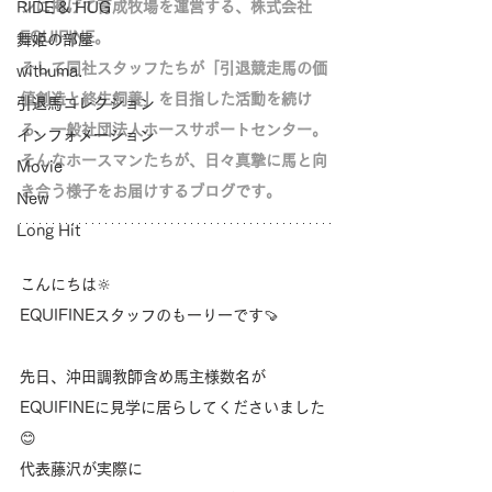
ンに掲げて育成牧場を運営する、株式会社
RIDE & HUG
EQUIFINE。
舞姫の部屋
そして同社スタッフたちが「
引退競走馬の価
withuma.
値創造と終生飼養」を目指した活動を続け
引退馬コレクション
る、
一般社団法人ホースサポートセンター。
インフォメーション
そんなホースマンたちが、日々真摯に馬と向
Movie
き合う様子をお届けするブログです。
New
Long Hit
こんにちは‪🔆‬
EQUIFINEスタッフのもーりーです🍠
先日、沖田調教師含め馬主様数名が
EQUIFINEに見学に居らしてくださいました
😊
代表藤沢が実際に