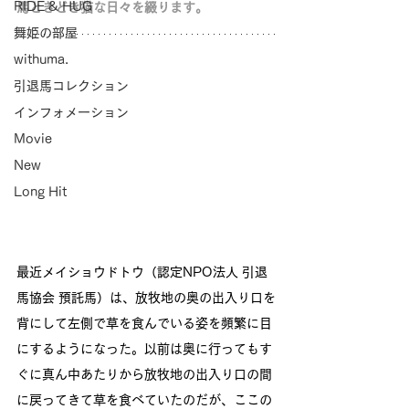
RIDE & HUG
馬ときどき猫な日々を綴ります。
舞姫の部屋
withuma.
引退馬コレクション
インフォメーション
Movie
New
Long Hit
最近メイショウドトウ（認定NPO法人 引退
馬協会 預託馬）は、放牧地の奥の出入り口を
背にして左側で草を食んでいる姿を頻繁に目
にするようになった。以前は奥に行ってもす
ぐに真ん中あたりから放牧地の出入り口の間
に戻ってきて草を食べていたのだが、ここの