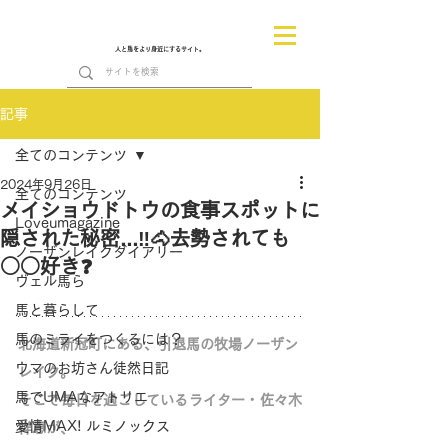
人と馬をより身近にするサイト。
記事
全てのコンテンツ
2024年9月26日
全てのコンテンツ
メイショウドトウの食事スポットに
Loveumagazine
隠された秘密...‼🐴去勢されても
ノーザンレイクダイアリー
○○好き❓
ヴェル馬ら
馬と暮らして
馬のミライをつくるには？
北海道新冠町にある、引退馬の牧場ノーザン
ウマのお坊さん徒然日記
レイク。
馬でUMAなアトリエ
そこで毎日を過ごしているライター・佐々木
愛情MAX! ルミノックス
祥恵が、