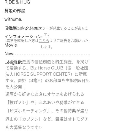
RIDE & HUG
舞姫の部屋
withuma.
引退馬コレクション
通信状況により配信エラーが発生することがありま
す。
インフォメーション
異常を確認した方は
こちら
よりご報告をお願いいた
Movie
します。
New
「引退競走馬の価値創造と終生飼養」を掲げ
Long Hit
て活動する、Biz Horse CLUB（
＠一般社団
法人HORSE SUPPORT CENTER
）に所属
する、舞姫（3歳♀）のお部屋を生配信&日記
を大公開！
遠隔から好きなときにオヤツをあげられる
「投げメシ」や、ふれあいや騎乗ができる
「ビズホミーティング」、その他特典が盛り
沢山の「カブヌシ」など、舞姫はオトモダチ
を大募集なうです✨