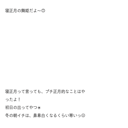
寝正月の舞姫だよ〜🙃
寝正月って言っても、プチ正月的なことはや
ったよ！
初日の出ってやつ☀️
冬の朝イチは、鼻息白くなるくらい寒いっ😖