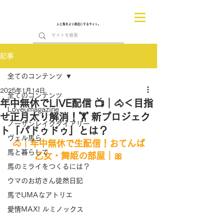
人と馬をより身近にするサイト。
記事
全てのコンテンツ
2025年1月14日
全てのコンテンツ
年中無休でLIVE配信 📺｜🐴＜目指
Loveumagazine
せ正月太り解消！🏋️ 新プロジェク
ノーザンレイクダイアリー
ト「パドゥドゥ」とは？
ヴェル馬ら
🐴｜年中無休で生配信！おてんば
馬と暮らして
乙女・舞姫の部屋｜🎀
馬のミライをつくるには？
ウマのお坊さん徒然日記
馬でUMAなアトリエ
愛情MAX! ルミノックス