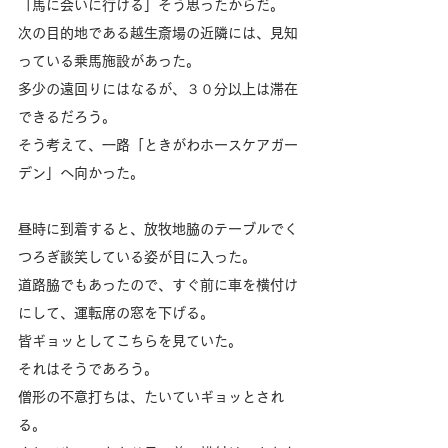
「馬に会いに行ける」そう思ったからだ。
次の目的地である越生斎場の近隣には、見知
っている乗馬施設があった。
多少の遠回りにはなるが、３０分以上は滞在
できるだろう。
そう考えて、一路「ときがわホースケアガー
デン」へ向かった。
昼時に到着すると、放牧地脇のテーブルでく
つろぎ談笑している姿が目に入った。
道路脇でもあったので、すぐ前に車を横付け
にして、運転席の窓を下げる。
皆ギョッとしてこちらを見ていた。
それはそうであろう。
僧形の不意打ちは、たいていギョッとされ
る。