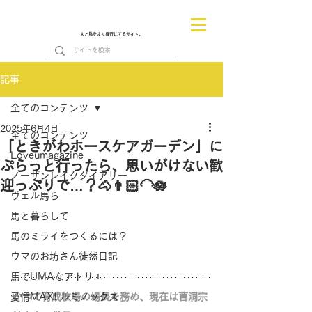
人と馬をより身近にするサイト。
記事
全てのコンテンツ
2025年6月4日
全てのコンテンツ
「ときがわホースケアガーデン」に
Loveumagazine
ぷらっと行ったら、思いがけない歓
ノーザンレイクダイアリー
迎っぷりで…？🐴👨🏻‍🦲🪷
ヴェル馬ら
馬と暮らして
馬のミライをつくるには？
ウマのお坊さん徒然日記
馬でUMAなアトリエ
愛情MAX! ルミノックス
かつて育成牧場の場長を務め、現在は曹洞宗