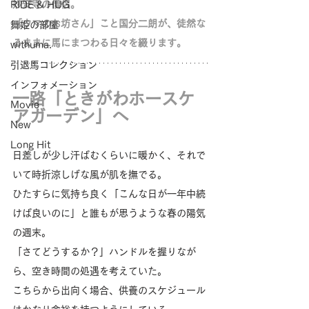
妙安寺の僧侶。
RIDE & HUG
「ウマのお坊さん」こと国分二朗が、徒然な
舞姫の部屋
るままに馬にまつわる日々を綴ります。
withuma.
引退馬コレクション
インフォメーション
一路「ときがわホースケ
Movie
アガーデン」へ
New
Long Hit
日差しが少し汗ばむくらいに暖かく、それで
いて時折涼しげな風が肌を撫でる。
ひたすらに気持ち良く「こんな日が一年中続
けば良いのに」と誰もが思うような春の陽気
の週末。
「さてどうするか？」ハンドルを握りなが
ら、空き時間の処遇を考えていた。
こちらから出向く場合、供養のスケジュール