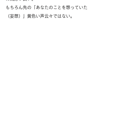
もちろん先の「あなたのことを想っていた
（妄想）」黄色い声云々ではない。
馬を取り巻く環境に対して、細やかな気遣い
をされる方たちの思いが気持ち良いのだ。
そして、その思いに応えることができる立場
に、今あることをありがたいと思う。
（つづく）
https://youtube.com/shorts/Zc7da6nlUw
Y?si=-6EnbOMML3b4gLY6