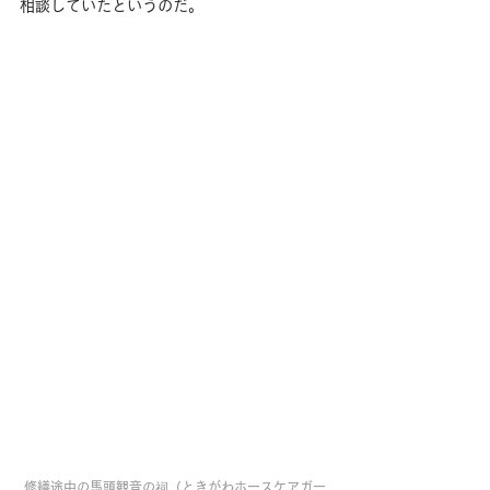
相談していたというのだ。
修繕途中の馬頭観音の祠（ときがわホースケアガー