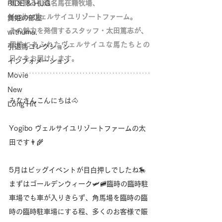
気を誇る
引退名馬在籍牧場、
RIDE & HUG
Yogiboヴェルサイユリゾートファーム。
舞姫の部屋
その魅力を発信するスタッフ・太田篤志が、
withuma.
個性にあふれたヴェルサイユな馬たちとの
引退馬コレクション
日々をお届けします。
インフォメーション
Movie
New
みなさんこんにちは🐴
Long Hit
Yogibo ヴェルサイユリゾートファームの太
田です👨‍🌾
5月はビッグイベントが目白押しでしたね🎠
まずはゴールデンウィーク🛩️🚞臨時の臨時駐
車場でも車が入りきらず、角馬場を臨時の臨
時の臨時駐車場にする程、多くのお客様で賑