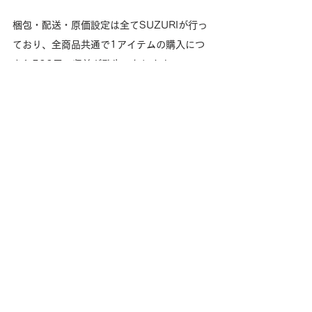
梱包・配送・原価設定は全てSUZURIが行っ
ており、全商品共通で1アイテムの購入につ
き1,500円の収益が発生いたします。
Loveuma.は、その収益の100%を、引退馬
支援に活用させていただきます。（詳細は各
アイテムの概要欄をご確認ください）