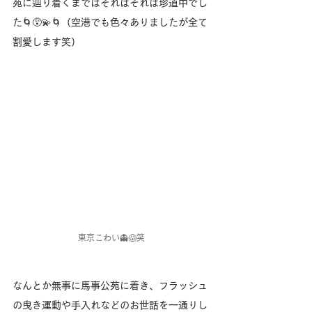
苑に辿り着くまではそれはそれは珍道中でし
た🌀😵‍💫🌀（空港でも色々ありましたが全て
割愛します笑）
東京こわい👻😱笑
なんとか無事に馬事公苑に着き、フラッシュ
の曳き運動や手入れなどのお世話を一通りし