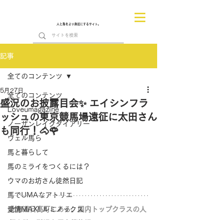
人と馬をより身近にするサイト。
記事
全てのコンテンツ
5月27日
全てのコンテンツ
盛況のお披露目会✨ エイシンフラ
Loveumagazine
ッシュの東京競馬場遠征に太田さん
ノーザンレイクダイアリー
も同行！🐴🌹
ヴェル馬ら
馬と暮らして
馬のミライをつくるには？
ウマのお坊さん徒然日記
馬でUMAなアトリエ
愛情MAX! ルミノックス
北海道日高町にある、国内トップクラスの人