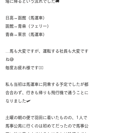
場に帰るという流れでした🚚
日高↔︎函館（馬運車）
函館↔︎青森（フェリー）
青森↔︎東京（馬運車）
…馬も大変ですが、運転する社長も大変です
ね😅
毎度お疲れ様です🙇‍♂️
私も当初は馬運車に同乗する予定でしたが都
合合わず、行きも帰りも飛行機で通うことに
なりました🛩️
土曜の朝の便で羽田に着いたものの、1人で
馬事公苑に行くのは初めてだったので馬事公