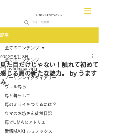
人と馬をより身近にするサイト。
記事
全てのコンテンツ
2022年8月18日
全てのコンテンツ
見た目だけじゃない！触れて初めて
Loveumagazine
感じる馬の新たな魅力。 by うます
ノーザンレイクダイアリー
み
ヴェル馬ら
馬と暮らして
馬のミライをつくるには？
ウマのお坊さん徒然日記
馬でUMAなアトリエ
愛情MAX! ルミノックス