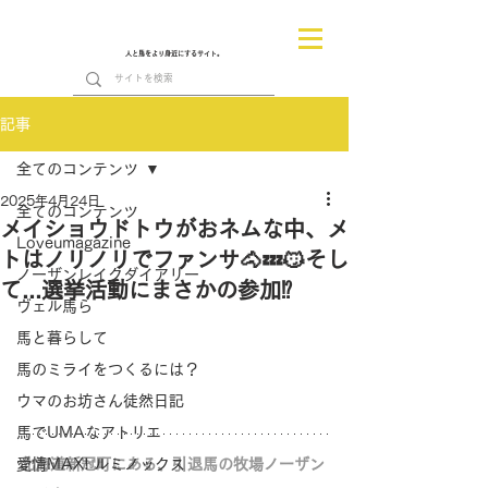
人と馬をより身近にするサイト。
記事
全てのコンテンツ
2025年4月24日
全てのコンテンツ
メイショウドトウがおネムな中、メ
Loveumagazine
トはノリノリでファンサ🐴💤😼そし
ノーザンレイクダイアリー
て...選挙活動にまさかの参加⁉️
ヴェル馬ら
馬と暮らして
馬のミライをつくるには？
ウマのお坊さん徒然日記
馬でUMAなアトリエ
愛情MAX! ルミノックス
北海道新冠町にある、引退馬の牧場ノーザン