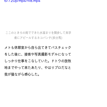
6/720p/mp4/file.mp4
ここのときろの雨でできた水溜まりを闊歩して見学
者にアピールするネコパンチ(多分馬)
メトも休憩室から自ら出てきてバスチェック
をした後に、接客や写真撮影モデルになって
しっかり仕事をこなしていた。ドトウの放牧
地までやって来たあたり、やはりプロだなと
我が猫ながら感心した。