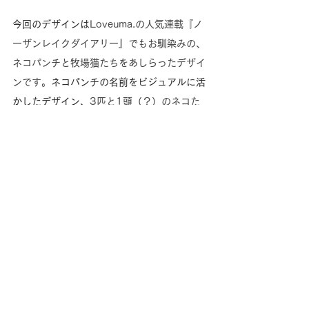
今回のデザインは
Loveuma.の人気連載『ノ
ーザンレイクダイアリー』でもお馴染みの、
ネコパンチと牧場猫たちをあしらったデザイ
ンです。
ネコパンチの名前をビジュアルに活
かしたデザイン、
3匹と1頭（？）のネコた
ちをポップなビジュアルに落とし込んだ
デザ
インを制作いたしました。
PUNCH! PUNCH! NEKO PUNCH!
Northern Lake Cats