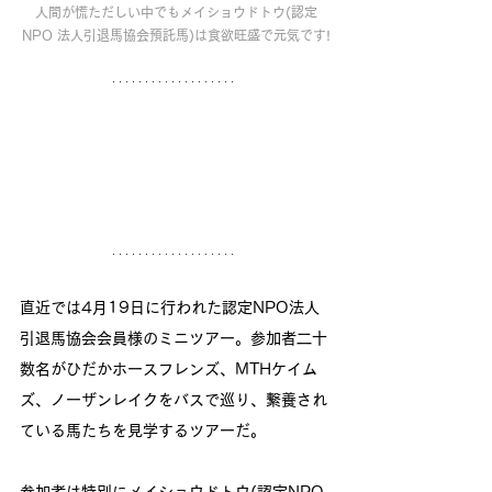
人間が慌ただしい中でもメイショウドトウ(認定
NPO 法人引退馬協会預託馬)は食欲旺盛で元気です!
直近では4月19日に行われた認定NPO法人
引退馬協会会員様のミニツアー。参加者二十
数名がひだかホースフレンズ、MTHケイム
ズ、ノーザンレイクをバスで巡り、繋養され
ている馬たちを見学するツアーだ。
参加者は特別にメイショウドトウ(認定NPO