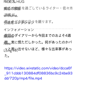
レイク。
RIDE & HUG
そこで毎日を過ごしているライター・佐々木
舞姫の部屋
祥恵が、
withuma.
馬ときどき猫な日々を綴ります。
引退馬コレクション
インフォメーション
前回のダイアリーから今回までのおよそ4週
Movie
間、実に慌ただしかった。何があったのかパ
New
ッと思い出せないほど、様々な出来事があっ
Long Hit
た。
https://video.wixstatic.com/video/dcca6f
_911cbbb130884df08836bc9c24be93
dd/720p/mp4/file.mp4