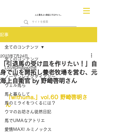
人と馬をより身近にするサイト。
記事
全てのコンテンツ
2023年7月24日
全てのコンテンツ
「引退馬の受け皿を作りたい！」自
Loveumagazine
身で山を開拓し養老牧場を営む、元
ノーザンレイクダイアリー
海上自衛官 by 野崎啓明さん
ヴェル馬ら
馬と暮らして
「withuma.」vol.60 野崎啓明さ
馬のミライをつくるには？
ん
ウマのお坊さん徒然日記
馬でUMAなアトリエ
愛情MAX! ルミノックス