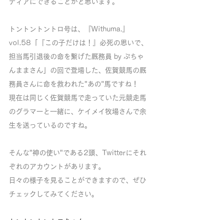
ディアにできることかと思います。
トントントントロ号は、『Withuma.』
vol.58「『この子だけは！』必死の思いで、
担当馬引退後の命を繋げた厩務員 by ぷちゃ
んままさん」の回で登場した、佐賀競馬の厩
務員さんに命を救われた"あの"馬ですね！
現在は同じく佐賀競馬で走っていた元競走馬
のグラマーと一緒に、ケイメイ牧場さんで余
生を送っているのですね。
そんな"神の使い"である2頭、Twitterにそれ
ぞれのアカウントがあります。
日々の様子を見ることができますので、ぜひ
チェックしてみてください。