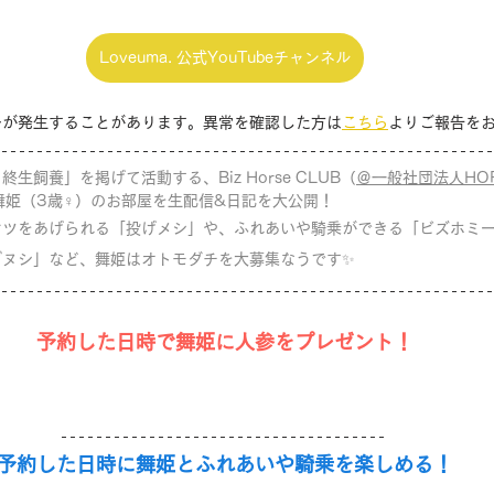
Loveuma. 公式YouTubeチャンネル
ーが発生することがあります。異常を確認した方は
こちら
よりご報告を
生飼養」を掲げて活動する、Biz Horse CLUB（
＠一般社団法人HORS
舞姫（3歳♀）のお部屋を生配信&日記を大公開！
ヤツをあげられる「投げメシ」や、ふれあいや騎乗ができる「ビズホミ
ブヌシ」など、舞姫はオトモダチを大募集なうです✨
予約した日時で舞姫に人参をプレゼント！
予約した日時に舞姫とふれあいや騎乗を楽しめる！