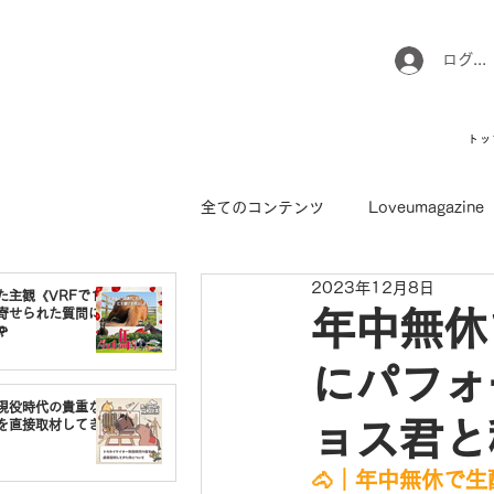
ログイ
トッ
全てのコンテンツ
Loveumagazine
2023年12月8日
ウマのお坊さん徒然日記
馬て
た主観《VRFで1番
寄せられた質問に
年中無休で

にパフォ
引退馬コレクション
インフォ
現役時代の貴重な
ョス君と秘
を直接取材してき
🐴｜年中無休で