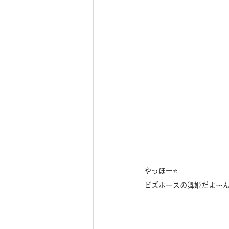
やっほー⭐️
ビズホースの舞姫だよ〜ん