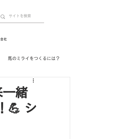
営会社
馬のミライをつくるには？
舞姫の部屋
withuma.
来一緒
💪 シ