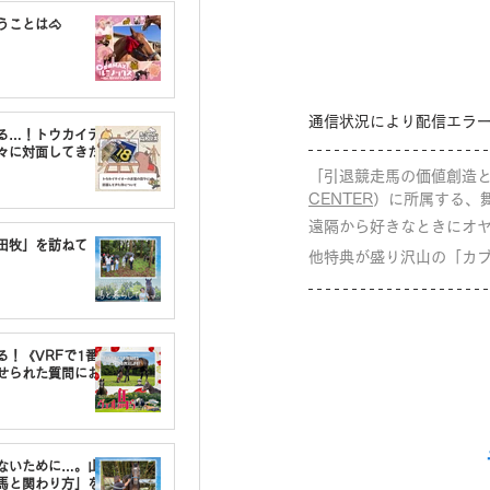
うことは🐴
通信状況により配信エラ
る…！トウカイテ
々に対面してきた
「引退競走馬の価値創造と終
CENTER
）に所属する、
遠隔から好きなときにオ
油田牧」を訪ねて
他特典が盛り沢山の「カ
る！《VRFで1番〇
せられた質問にお
しないために…。山
馬と関わり方」を