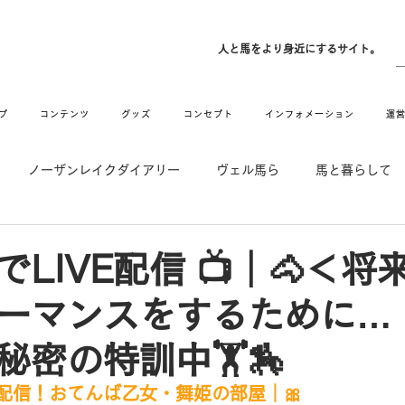
ン
人と馬をより身近にするサイト。
プ
コンテンツ
グッズ
コンセプト
インフォメーション
運
ノーザンレイクダイアリー
ヴェル馬ら
馬と暮らして
゙UMAなアトリエ
愛情MAX! ルミノックス
RIDE & HUG
LIVE配信 📺｜🐴＜将
ーマンスをするために…！
メーション
Movie
New
Long Hit
密の特訓中🏋️🏇
生配信！おてんば乙女・舞姫の部屋｜🎀