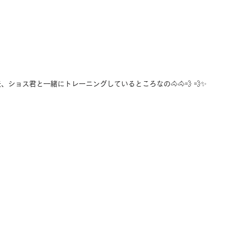
ショス君と一緒にトレーニングしているところなの🐴🐴💨 💨✨