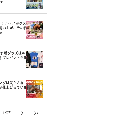
プ
載！ ルミノックスの
飼い主が、その日

❣️ 新グッズはルミ
！プレゼント企画
ングは欠かさな
り仕上げっていま
1
/
67