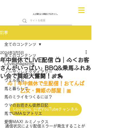
人と馬をより身近にするサイト。
記事
全てのコンテンツ
2024年3月5日
全てのコンテンツ
年中無休でLIVE配信 📺｜🐴＜お客
Loveumagazine
さんがいっぱい♪ BBQ&乗馬ふれあ
ノーザンレイクダイアリー
い会で舞姫大奮闘！🍖🏇
ヴェル馬ら
🐴｜年中無休で生配信！おてんば
馬と暮らして
乙女・舞姫の部屋｜🎀
馬のミライをつくるには？
ウマのお坊さん徒然日記
Loveuma. 公式YouTubeチャンネル
馬でUMAなアトリエ
愛情MAX! ルミノックス
通信状況により配信エラーが発生することが