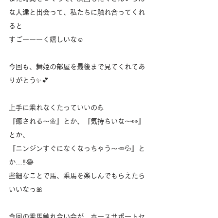
な人達と出会って、私たちに触れ合ってくれ
ると
すごーーーく嬉しいな☺️
今回も、舞姫の部屋を最後まで見てくれてあ
りがとう✨💕
上手に乗れなくたっていいの💪
『癒される〜🌼』とか、『気持ちいな〜👀』
とか、
『ニンジンすぐになくなっちゃう〜🥕💦』と
か…‼️😂
些細なことで馬、乗馬を楽しんでもらえたら
いいなっ🎀
今回の乗馬触れ合い会が、ホースサポートセ