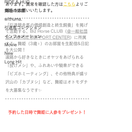
RIDE & HUG
あります。異常を確認した方は
こちら
よりご
報告をお願いいたします。
舞姫の部屋
withuma.
「引退競走馬の価値創造と終生飼養」を掲げ
引退馬コレクション
て活動する、Biz Horse CLUB（
＠一般社団
インフォメーション
法人HORSE SUPPORT CENTER
）に所属
する、舞姫（3歳♀）のお部屋を生配信&日記
Movie
を大公開！
New
遠隔から好きなときにオヤツをあげられる
Long Hit
「投げメシ」や、ふれあいや騎乗ができる
「ビズホミーティング」、その他特典が盛り
沢山の「カブヌシ」など、舞姫はオトモダチ
を大募集なうです✨
予約した日時で舞姫に人参をプレゼント！