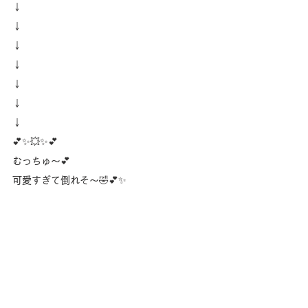
↓
↓
↓
↓
↓
↓
↓
💕✨💥✨💕
むっちゅ〜💕
可愛すぎて倒れそ〜🤣💕✨