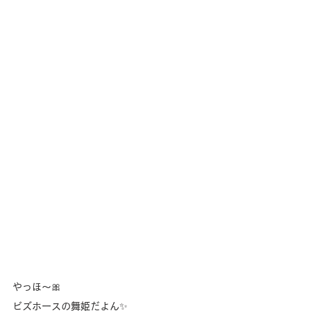
やっほ〜🎀
ビズホースの舞姫だよん✨