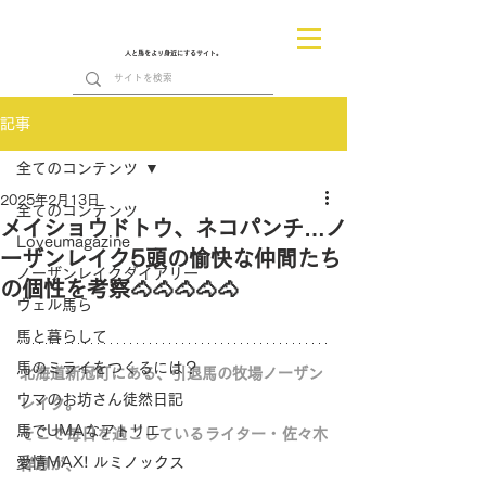
人と馬をより身近にするサイト。
記事
全てのコンテンツ
2025年2月13日
全てのコンテンツ
メイショウドトウ、ネコパンチ…ノ
Loveumagazine
ーザンレイク5頭の愉快な仲間たち
ノーザンレイクダイアリー
の個性を考察🐴🐴🐴🐴🐴
ヴェル馬ら
馬と暮らして
馬のミライをつくるには？
北海道新冠町にある、引退馬の牧場ノーザン
ウマのお坊さん徒然日記
レイク。
馬でUMAなアトリエ
そこで毎日を過ごしているライター・佐々木
愛情MAX! ルミノックス
祥恵が、