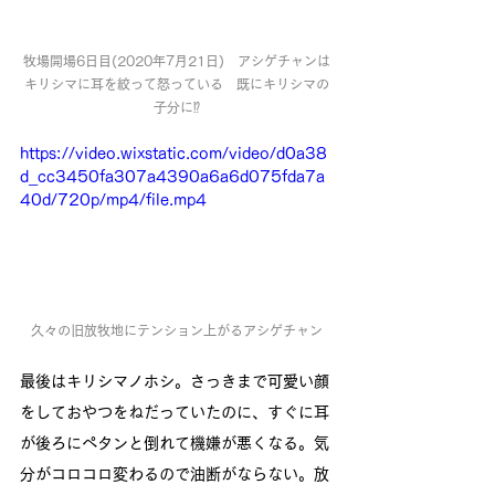
牧場開場6日目(2020年7月21日)　アシゲチャンは
キリシマに耳を絞って怒っている　既にキリシマの
子分に⁉️
https://video.wixstatic.com/video/d0a38
d_cc3450fa307a4390a6a6d075fda7a
40d/720p/mp4/file.mp4
久々の旧放牧地にテンション上がるアシゲチャン
最後はキリシマノホシ。さっきまで可愛い顔
をしておやつをねだっていたのに、すぐに耳
が後ろにペタンと倒れて機嫌が悪くなる。気
分がコロコロ変わるので油断がならない。放