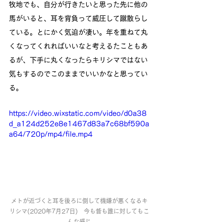
牧地でも、自分が行きたいと思った先に他の
馬がいると、耳を背負って威圧して蹴散らし
ている。とにかく気迫が凄い。年を重ねて丸
くなってくれればいいなと考えるたこともあ
るが、下手に丸くなったらキリシマではない
気もするのでこのままでいいかなと思ってい
る。
https://video.wixstatic.com/video/d0a38
d_a124d252e8e1467d83a7c68bf590a
a64/720p/mp4/file.mp4
メトが近づくと耳を後ろに倒して機嫌が悪くなるキ
リシマ(2020年7月27日)　今も昔も誰に対してもこ
んな感じ