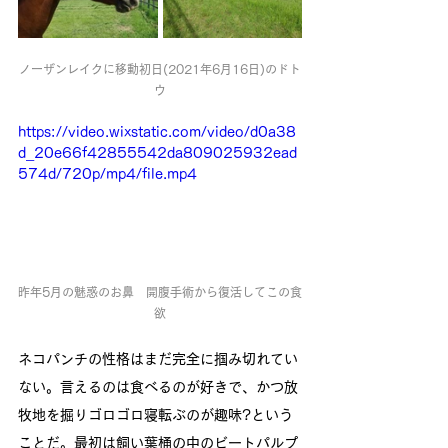
ノーザンレイクに移動初日(2021年6月16日)のドト
ウ
https://video.wixstatic.com/video/d0a38
d_20e66f42855542da809025932ead
574d/720p/mp4/file.mp4
昨年5月の魅惑のお鼻　開腹手術から復活してこの食
欲
ネコパンチの性格はまだ完全に掴み切れてい
ない。言えるのは食べるのが好きで、かつ放
牧地を掘りゴロゴロ寝転ぶのが趣味?という
ことだ。最初は飼い葉桶の中のビートパルプ