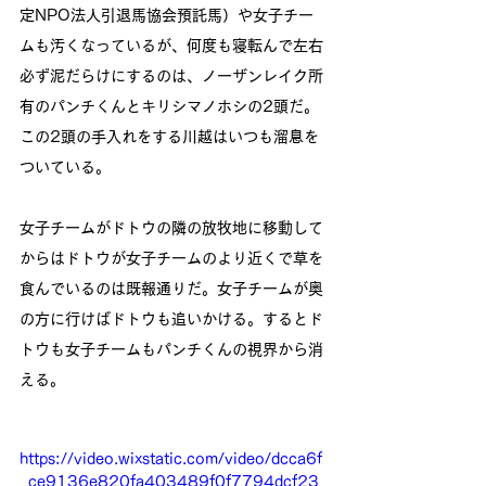
定NPO法人引退馬協会預託馬）や女子チー
ムも汚くなっているが、何度も寝転んで左右
必ず泥だらけにするのは、ノーザンレイク所
有のパンチくんとキリシマノホシの2頭だ。
この2頭の手入れをする川越はいつも溜息を
ついている。
女子チームがドトウの隣の放牧地に移動して
からはドトウが女子チームのより近くで草を
食んでいるのは既報通りだ。女子チームが奥
の方に行けばドトウも追いかける。するとド
トウも女子チームもパンチくんの視界から消
える。
https://video.wixstatic.com/video/dcca6f
_ce9136e820fa403489f0f7794dcf23