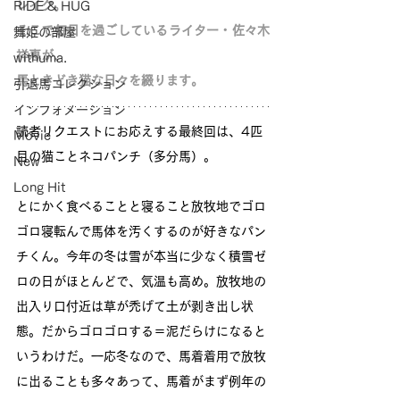
レイク。
RIDE & HUG
そこで毎日を過ごしているライター・佐々木
舞姫の部屋
祥恵が、
withuma.
馬ときどき猫な日々を綴ります。
引退馬コレクション
インフォメーション
読者リクエストにお応えする最終回は、4匹
Movie
目の猫ことネコパンチ（多分馬）。
New
Long Hit
とにかく食べることと寝ること放牧地でゴロ
ゴロ寝転んで馬体を汚くするのが好きなパン
チくん。今年の冬は雪が本当に少なく積雪ゼ
ロの日がほとんどで、気温も高め。放牧地の
出入り口付近は草が禿げて土が剥き出し状
態。だからゴロゴロする＝泥だらけになると
いうわけだ。一応冬なので、馬着着用で放牧
に出ることも多々あって、馬着がまず例年の