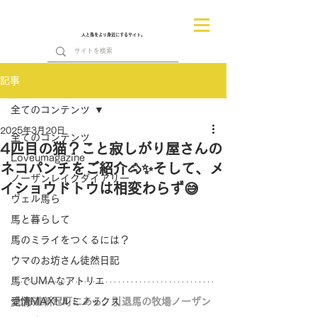
人と馬をより身近にするサイト。
記事
全てのコンテンツ
2025年3月20日
全てのコンテンツ
4匹目の猫？こと寂しがり屋さんの
Loveumagazine
ネコパンチをご紹介🐴✨そして、メ
ノーザンレイクダイアリー
イショウドトウは相変わらず😅
ヴェル馬ら
馬と暮らして
馬のミライをつくるには？
ウマのお坊さん徒然日記
馬でUMAなアトリエ
愛情MAX! ルミノックス
北海道新冠町にある、引退馬の牧場ノーザン