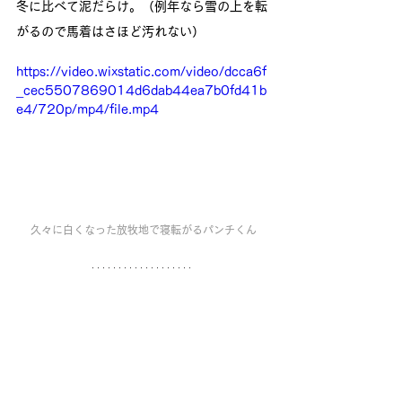
冬に比べて泥だらけ。（例年なら雪の上を転
がるので馬着はさほど汚れない）
https://video.wixstatic.com/video/dcca6f
_cec5507869014d6dab44ea7b0fd41b
e4/720p/mp4/file.mp4
久々に白くなった放牧地で寝転がるパンチくん