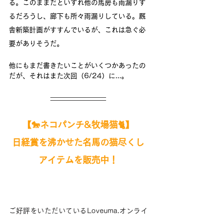
る。このままだといずれ他の馬房も雨漏りす
るだろうし、廊下も所々雨漏りしている。厩
舎新築計画がすすんでいるが、これは急ぐ必
要がありそうだ。
他にもまだ書きたいことがいくつかあったの
だが、それはまた次回（6/24）に...。
【🐎ネコパンチ&牧場猫🐈】
日経賞を沸かせた名馬の猫尽くし
アイテムを
販売中！
ご好評をいただいているLoveuma.オンライ