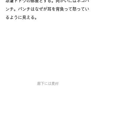
急遽ドトウの部屋とする。向かいにはネコパ
ンチ。パンチはなぜが耳を背負って怒ってい
るように見える。
廊下には麦稈