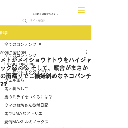
人と馬をより身近にするサイト。
記事
全てのコンテンツ
2025年5月29日
全てのコンテンツ
メトがメイショウドトウをハイジャ
Loveumagazine
ック😺🐴💦 そして、厩舎がまさか
ノーザンレイクダイアリー
の雨漏りでご機嫌斜めなネコパンチ
ヴェル馬ら
❓❓
馬と暮らして
馬のミライをつくるには？
ウマのお坊さん徒然日記
馬でUMAなアトリエ
愛情MAX! ルミノックス