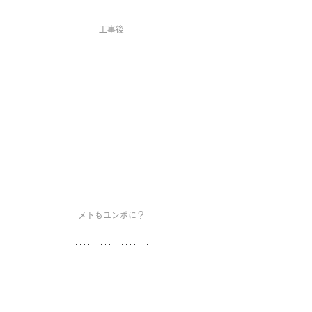
工事後
メトもユンボに？