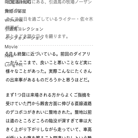
北海道新冠町にある、引退馬の牧場ノーザン
RIDE & HUG
レイク。
舞姫の部屋
そこで毎日を過ごしているライター・佐々木
withuma.
祥恵が、
引退馬コレクション
馬ときどき猫な日々を綴ります。
インフォメーション
Movie
5月も終盤に近づいている。前回のダイアリ
New
ーからここまで、良いこと悪いことなど実に
Long Hit
様々なことがあった。実際こんなにたくさん
の出来事があるものだろうかと思うほどだ。
まず1つ目は来場される方からよくご指摘を
受けていた門から厩舎方面に伸びる直線道路
のデコボコがきれいに整地された。整地以前
は道のところどころの陥没が深すぎて車は大
きく上がり下がりしながら走っていて、車高