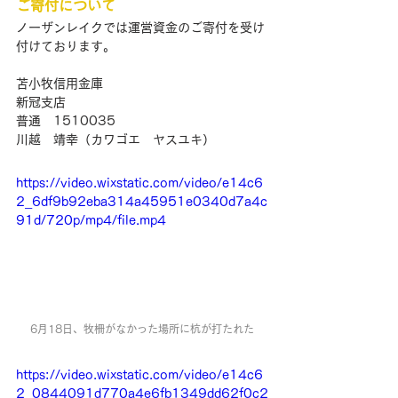
ご寄付について
ノーザンレイクでは運営資金のご寄付を受け
付けております。
苫小牧信用金庫
新冠支店
普通　1510035
川越　靖幸（カワゴエ　ヤスユキ）
https://video.wixstatic.com/video/e14c6
2_6df9b92eba314a45951e0340d7a4c
91d/720p/mp4/file.mp4
6月18日、牧柵がなかった場所に杭が打たれた
https://video.wixstatic.com/video/e14c6
2_0844091d770a4e6fb1349dd62f0c2