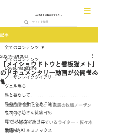
人と馬をより身近にするサイト。
記事
全てのコンテンツ
2024年6月20日
全てのコンテンツ
「メイショウドトウと看板猫メト」
Loveumagazine
のドキュメンタリー動画が公開🎥🐴
ノーザンレイクダイアリー
🐈
ヴェル馬ら
馬と暮らして
馬のミライをつくるには？
北海道新冠町にある、引退馬の牧場ノーザン
ウマのお坊さん徒然日記
レイク。
馬でUMAなアトリエ
そこで毎日を過ごしているライター・佐々木
愛情MAX! ルミノックス
祥恵が、