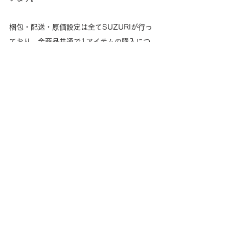
梱包・配送・原価設定は全てSUZURIが行っ
ており、全商品共通で1アイテムの購入につ
き1,500円の収益が発生いたします。
Loveuma.は、その収益の100%を、引退馬
支援に活用させていただきます。（詳細は各
アイテムの概要欄をご確認ください）