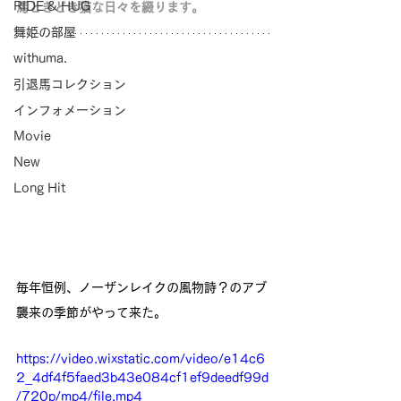
RIDE & HUG
馬ときどき猫な日々を綴ります。
舞姫の部屋
withuma.
引退馬コレクション
インフォメーション
Movie
New
Long Hit
毎年恒例、ノーザンレイクの風物詩？のアブ
襲来の季節がやって来た。
https://video.wixstatic.com/video/e14c6
2_4df4f5faed3b43e084cf1ef9deedf99d
/720p/mp4/file.mp4