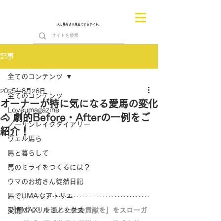
人と馬をより身近にするサイト。
記事
全てのコンテンツ
2025年8月26日
全てのコンテンツ
オーナーが特に気になる愛馬の変化
Loveumagazine
🐴 劇的Before・Afterの一例をご
ノーザンレイクダイアリー
紹介！
ヴェル馬ら
馬と暮らして
馬のミライをつくるには？
ウマのお坊さん徒然日記
馬でUMAなアトリエ
愛情MAX! ルミノックス
「馬づくりを通じた社会貢献を」をスローガ