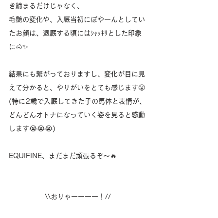
き締まるだけじゃなく、
毛艶の変化や、入厩当初にぽやーんとしてい
たお顔は、退厩する頃にはｼｬｯｷﾘとした印象
に🐴✨️
結果にも繋がっておりますし、変化が目に見
えて分かると、やりがいをとても感じます😤
(特に2歳で入厩してきた子の馬体と表情が、
どんどんオトナになっていく姿を見ると感動
します😭😭😭)
EQUIFINE、まだまだ頑張るぞ〜🔥
\\おりゃーーーー！//