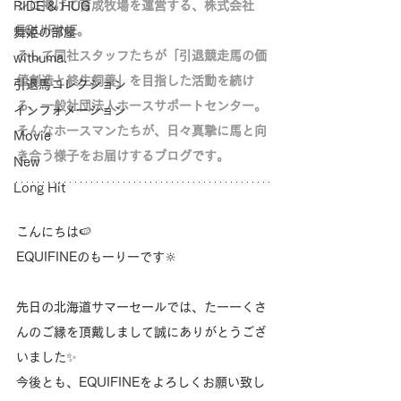
ンに掲げて育成牧場を運営する、株式会社
RIDE & HUG
EQUIFINE。
舞姫の部屋
そして同社スタッフたちが「
引退競走馬の価
withuma.
値創造と終生飼養」を目指した活動を続け
引退馬コレクション
る、
一般社団法人ホースサポートセンター。
インフォメーション
そんなホースマンたちが、日々真摯に馬と向
Movie
き合う様子をお届けするブログです。
New
Long Hit
こんにちは🍉
EQUIFINEのもーりーです‪🔆‬
先日の北海道サマーセールでは、たーーくさ
んのご縁を頂戴しまして誠にありがとうござ
いました✨️
今後とも、EQUIFINEをよろしくお願い致し