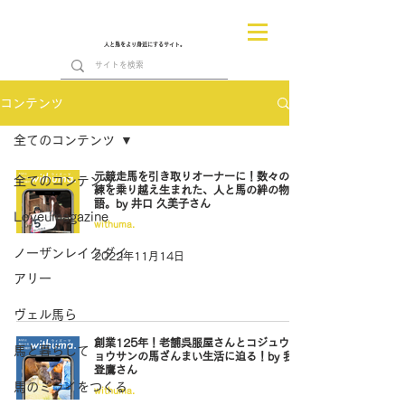
人と馬をより身近にするサイト。
コンテンツ
全てのコンテンツ
元競走馬を引き取りオーナーに！数々の試
全てのコンテンツ
練を乗り越え生まれた、人と馬の絆の物
語。by 井口 久美子さん
Loveumagazine
withuma.
ノーザンレイクダイ
2022年11月14日
アリー
ヴェル馬ら
創業125年！老舗呉服屋さんとコジュウチ
馬と暮らして
ョウサンの馬ざんまい生活に迫る！by 我妻
登鷹さん
馬のミライをつくる
withuma.