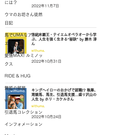
には？
2022年11月7日
ウマのお坊さん徒然
日記
馬でUMAなアトリ
世紀末覇王・テイエムオペラオーから学
ぶ、人生を強く生きる“秘訣” by 勝木 淳さ
エ
ん
withuma.
愛情MAX! ルミノッ
2022年10月31日
クス
RIDE & HUG
舞姫の部屋
キングヘイローのおかげで就職!? 執筆、台
湾競馬、馬主、引退馬支援…盛り沢山の馬
人生 by ホリ・カケルさん
withuma.
withuma.
引退馬コレクション
2022年10月24日
インフォメーション