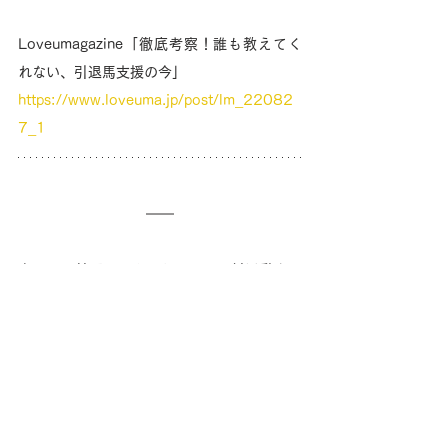
Loveumagazine「徹底考察！誰も教えてく
れない、引退馬支援の今」
https://www.loveuma.jp/post/lm_22082
7_1
今回は、競馬ライターとして、取材活動や、
記事・書籍の執筆を行われている、勝木淳さ
んの「withuma.」を伺いました！
毎週定期更新してまいりますので、次回もよ
ろしくお願いいたします！