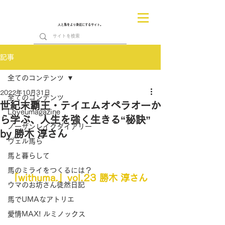
人と馬をより身近にするサイト。
記事
全てのコンテンツ
2022年10月31日
全てのコンテンツ
世紀末覇王・テイエムオペラオーか
Loveumagazine
ら学ぶ、人生を強く生きる“秘訣”
ノーザンレイクダイアリー
by 勝木 淳さん
ヴェル馬ら
馬と暮らして
馬のミライをつくるには？
「withuma.」vol.23 勝木 淳さん
ウマのお坊さん徒然日記
馬でUMAなアトリエ
愛情MAX! ルミノックス