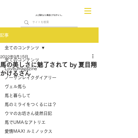
人と馬をより身近にするサイト。
記事
全てのコンテンツ
2022年9月15日
全てのコンテンツ
馬の美しさに魅了されて by 夏目翔
Loveumagazine
かけるさん
ノーザンレイクダイアリー
ヴェル馬ら
馬と暮らして
馬のミライをつくるには？
ウマのお坊さん徒然日記
馬でUMAなアトリエ
愛情MAX! ルミノックス