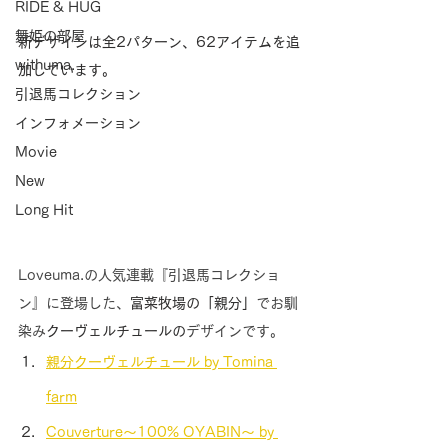
RIDE & HUG
舞姫の部屋
新デザインは全2パターン、62アイテムを追
withuma.
加しています。
引退馬コレクション
インフォメーション
Movie
New
Long Hit
Loveuma.の人気連載『引退馬コレクショ
ン』に登場した、
富菜牧場の「親分」
でお馴
染み
クーヴェルチュールの
デザインです。
親分クーヴェルチュール by Tomina 
farm
Couverture〜100% OYABIN〜 by 