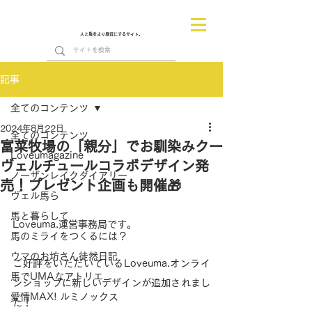
人と馬をより身近にするサイト。
記事
全てのコンテンツ
2024年8月22日
全てのコンテンツ
富菜牧場の「親分」でお馴染みクー
Loveumagazine
ヴェルチュールコラボデザイン発
ノーザンレイクダイアリー
売！プレゼント企画も開催🎁
ヴェル馬ら
馬と暮らして
Loveuma.運営事務局です。
馬のミライをつくるには？
ウマのお坊さん徒然日記
ご好評をいただいているLoveuma.オンライ
馬でUMAなアトリエ
ンショップに新しいデザインが追加されまし
愛情MAX! ルミノックス
た！