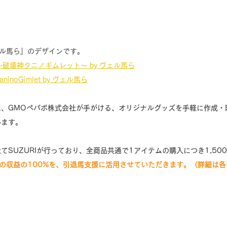
ヴェル馬ら』のデザインです。
ction〜破壊神タニノギムレット〜 by ヴェル馬ら
：TaninoGimlet by ヴェル馬ら
は、GMOペパボ株式会社が手がける、オリジナルグッズを手軽に作成・
います。
てSUZURIが行っており、全商品共通で1アイテムの購入につき1,50
は、その収益の100%を、引退馬支援に活用させていただきます。（詳細は