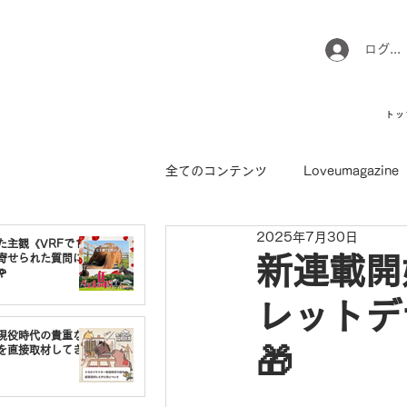
ログイ
トッ
全てのコンテンツ
Loveumagazine
2025年7月30日
ウマのお坊さん徒然日記
馬て
た主観《VRFで1番
寄せられた質問に
新連載開

レットデ
引退馬コレクション
インフォ
現役時代の貴重な
🎁
を直接取材してき