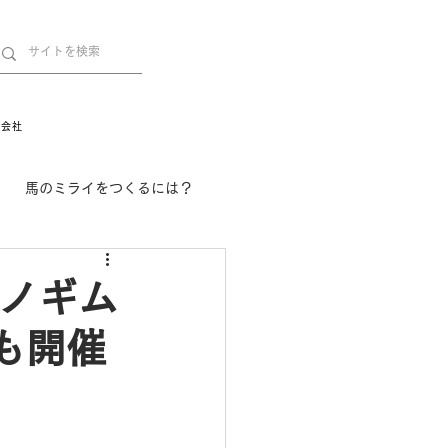
営会社
馬のミライをつくるには？
舞姫の部屋
withuma.
ニノギム
も開催