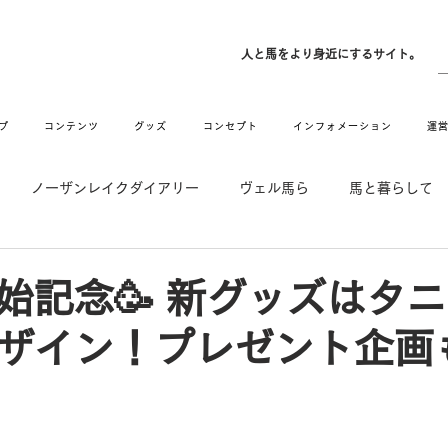
ン
人と馬をより身近にするサイト。
プ
コンテンツ
グッズ
コンセプト
インフォメーション
運
ノーザンレイクダイアリー
ヴェル馬ら
馬と暮らして
゙UMAなアトリエ
愛情MAX! ルミノックス
RIDE & HUG
始記念🥳 新グッズはタ
ザイン！プレゼント企画
メーション
Movie
New
Long Hit