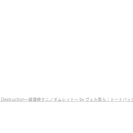
of Destruction〜破壊神タニノギムレット〜 by ヴェル馬ら
｜トートバッ