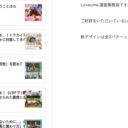
Loveuma.運営事務局で
うことは🐴
ご好評をいただいているL
る…！トウカイテ
新デザインは全2パターン
々に対面してきた
油田牧」を訪ねて
る！《VRFで1番〇
せられた質問にお
しないために…。山
馬と関わり方」を