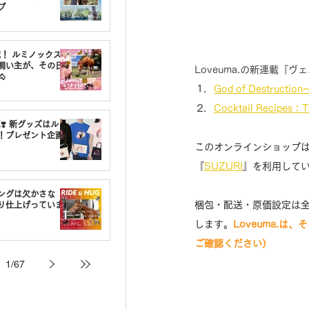
プ
載！ ルミノックスの
飼い主が、その日
Loveuma.の新連載『

God of Destru
Cocktail Recipes
❣️ 新グッズはルミ
！プレゼント企画
このオンラインショップ
『
SUZURI
』を利用して
ングは欠かさな
梱包・配送・原価設定は全
り仕上げっていま
します。
Loveuma.
ご確認ください）
1
/
67