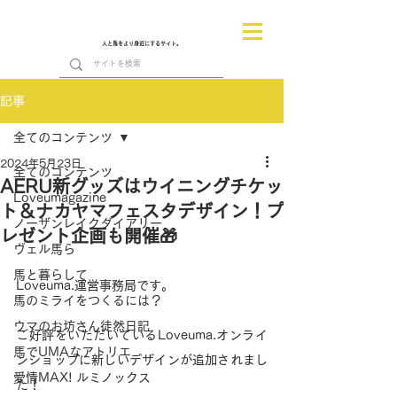
人と馬をより身近にするサイト。
記事
全てのコンテンツ
2024年5月23日
全てのコンテンツ
AERU新グッズはウイニングチケッ
Loveumagazine
ト＆ナカヤマフェスタデザイン！プ
ノーザンレイクダイアリー
レゼント企画も開催🎁
ヴェル馬ら
馬と暮らして
Loveuma.運営事務局です。
馬のミライをつくるには？
ウマのお坊さん徒然日記
ご好評をいただいているLoveuma.オンライ
馬でUMAなアトリエ
ンショップに新しいデザインが追加されまし
愛情MAX! ルミノックス
た！