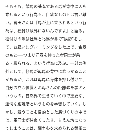
そもそも、競馬の基本である馬が背中に人を
乗せるという行為も、自然なものとは言い難
い。宮田さんは「馬が上に乗られるという行
為は、種付け以外にないんですよ」と語る。
種付けの際は牡馬と牝馬が鼻で"挨拶"をし
て、お互いにグルーミングをした上で、合意
のもと──つまり好意を持った者同士が乗
る・乗られる、という行為に及ぶ。一部の例
外として、仔馬が母馬の背中に乗っかること
があるが、これは母馬に身体を押し付けて、
自分の立ち位置とお母さんの距離感を学ぶと
いうもの。自然界で生きていく中で重要な、
適切な距離感というものを学習していく。し
かし、競うことを目的とした馬づくりの中で
は、馬同士が仲良くしたり、甘えん坊になっ
てしまうことは、闘争心を求められる競馬に