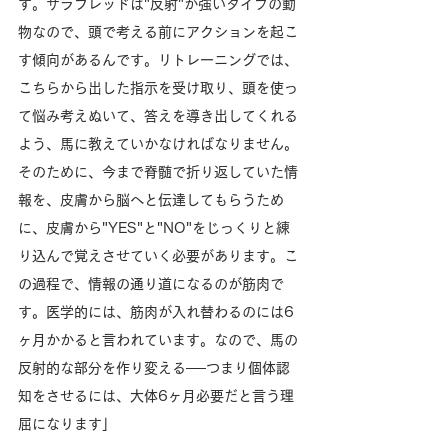
す。サラブレッドは"反射"が強いタイプの動
物なので、頭で考える前にアクションを起こ
す傾向があるんです。リトレーニングでは、
こちらから出した指示を受け取り、頭を使っ
て悩み考えぬいて、答えを導き出してくれる
よう、馬に教えていかなければなりません。
そのために、今まで脊髄で折り返していた情
報を、皮膚から脳へと伝達してもらうため
に、皮膚から"YES"と"NO"をじっくりと練
り込んで覚えさせていく必要があります。こ
の過程で、情報の通り道になるのが筋肉で
す。医学的には、筋肉が入れ替わるのには6
ヶ月かかると言われています。なので、馬の
反射的な部分を作り変える──つまり個体認
知をさせるには、大体6ヶ月必要だと言う理
屈になります」