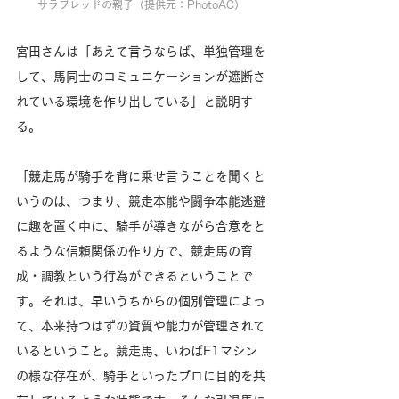
サラブレッドの親子（提供元：PhotoAC） 
宮田さんは「あえて言うならば、単独管理を
して、馬同士のコミュニケーションが遮断さ
れている環境を作り出している」と説明す
る。
「競走馬が騎手を背に乗せ言うことを聞くと
いうのは、つまり、
競走本能や闘争本能逃避
に趣を置く中に、騎手が導きながら合意をと
るような信頼関係の作り方で、競走馬の育
成・調教
という行為ができるということで
す。それは、早いうちからの個別管理によっ
て、本来持つはずの資質や能力が管理されて
いるということ。競走馬、いわばF1マシン
の様な存在が、騎手といったプロに目的を共