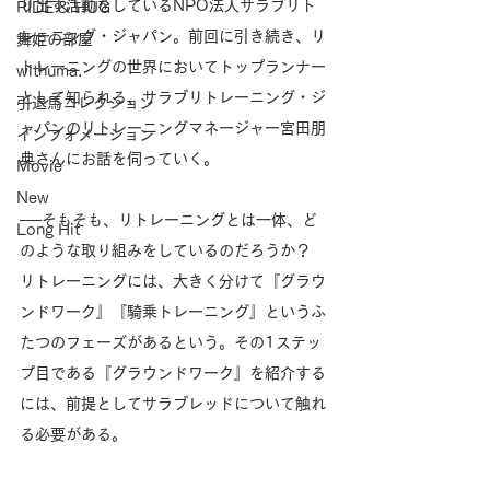
り出す活動をしているNPO法人サラブリト
RIDE & HUG
レーニング・ジャパン。前回に引き続き、リ
舞姫の部屋
トレーニングの世界においてトップランナー
withuma.
として知られる、サラブリトレーニング・ジ
引退馬コレクション
ャパンのリトレーニングマネージャー宮田朋
インフォメーション
典さんにお話を伺っていく。
Movie
New
──そもそも、リトレーニングとは一体、ど
Long Hit
のような取り組みをしているのだろうか？
リトレーニングには、大きく分けて『グラウ
ンドワーク』『騎乗トレーニング』というふ
たつのフェーズがあるという。その1ステッ
プ目である『グラウンドワーク』を紹介する
には、前提としてサラブレッドについて触れ
る必要がある。