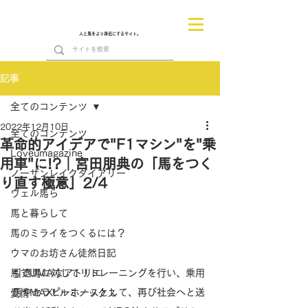
人と馬をより身近にするサイト。
記事
全てのコンテンツ
2022年12月10日
全てのコンテンツ
革命的アイデアで"F1マシン"を"乗
Loveumagazine
用車"に!?｜宮田朋典の「馬をつく
ノーザンレイクダイアリー
り直す極意」2/4
ヴェル馬ら
馬と暮らして
馬のミライをつくるには？
ウマのお坊さん徒然日記
馬でUMAなアトリエ
引退馬に対してリトレーニングを行い、乗用
馬やセラピーホースとして、再び社会へと送
愛情MAX! ルミノックス