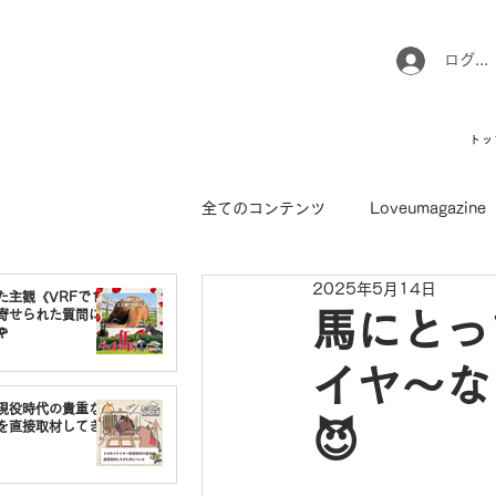
ログイ
トッ
全てのコンテンツ
Loveumagazine
2025年5月14日
ウマのお坊さん徒然日記
馬て
た主観《VRFで1番
寄せられた質問に
馬にとっ

イヤ〜な
引退馬コレクション
インフォ
現役時代の貴重な
😈
を直接取材してき