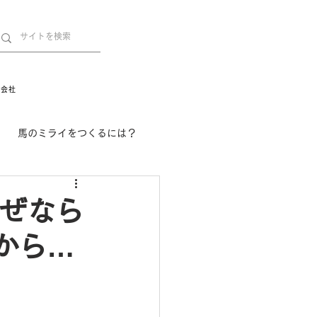
営会社
馬のミライをつくるには？
舞姫の部屋
withuma.
なぜなら
から…