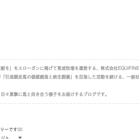
献を」をスローガンに掲げて育成牧場を運営する、株式会社EQUIFIN
が「
引退競走馬の価値創造と終生飼養」を目指した活動を続ける、
一般
、日々真摯に馬と向き合う様子をお届けするブログです。
ーです🙋‍♀️
ジト……☔️