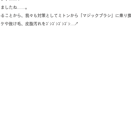
りましたね……。
いることから、我々も対策としてミトンから「マジックブラシ」に乗り
抜け毛、皮脂汚れをｺﾞｼｺﾞｼｺﾞｼｺﾞｼ…🪥