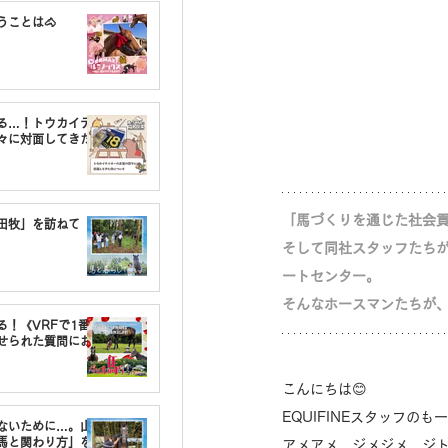
うことは🐴
る…！トウカイテ
々に対面してきた
「馬づくりを通じた社会貢
油田牧」を訪ねて
そして同社スタッフたち
ートセンター。
そんなホースマンたちが
る！《VRFで1番〇
せられた質問にお
こんにちは‪😊
EQUIFINEスタッフのもーり
しないために…。山
馬と関わり方」を
アメアメ、ジメジメ、ジト