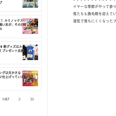
プ
イヤーな季節がやって参
馬たちも換毛期を迎えて
載！ ルミノックスの
湿気で落ちにくくなったフケや
飼い主が、その日

❣️ 新グッズはルミ
！プレゼント企画
ングは欠かさな
り仕上げっていま
1
/
67