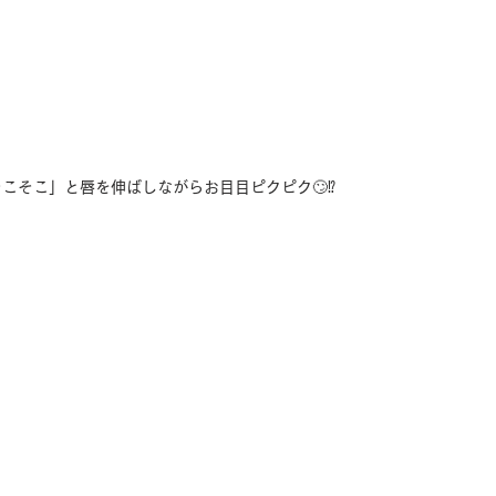
こそこ」と唇を伸ばしながらお目目ピクピク🙄⁉️