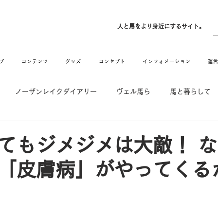
ン
人と馬をより身近にするサイト。
プ
コンテンツ
グッズ
コンセプト
インフォメーション
運
ノーザンレイクダイアリー
ヴェル馬ら
馬と暮らして
゙UMAなアトリエ
愛情MAX! ルミノックス
RIDE & HUG
てもジメジメは大敵！ 
「皮膚病」がやってくる
メーション
Movie
New
Long Hit