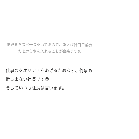
まだまだスペース空いてるので、あとは各自で必要
だと思う物を入れることが出来ます💪
仕事のクオリティをあげるためなら、何事も
惜しまない社長です😎
そしていつも社長は言います。
''Happy people make Happy horses’’
‘’仮説と検証を繰り返す’’