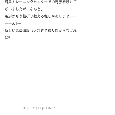
阿見トレーニングセンターでの馬房増設もご
ざいましたが、なんと、
馬房がもう指折り数える程しかありませーー
ーーん‼️👀
新しい馬房増設も大急ぎで取り掛からなけれ
ば‼️
ようこそ！EQUIFINEへ！