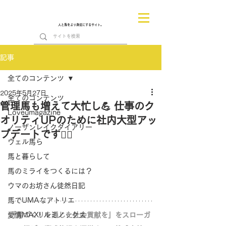
人と馬をより身近にするサイト。
記事
全てのコンテンツ
2025年5月27日
全てのコンテンツ
管理馬も増えて大忙し💪 仕事のク
Loveumagazine
オリティUPのために社内大型アッ
ノーザンレイクダイアリー
プデートです❤️‍🔥
ヴェル馬ら
馬と暮らして
馬のミライをつくるには？
ウマのお坊さん徒然日記
馬でUMAなアトリエ
愛情MAX! ルミノックス
「馬づくりを通じた社会貢献を」をスローガ