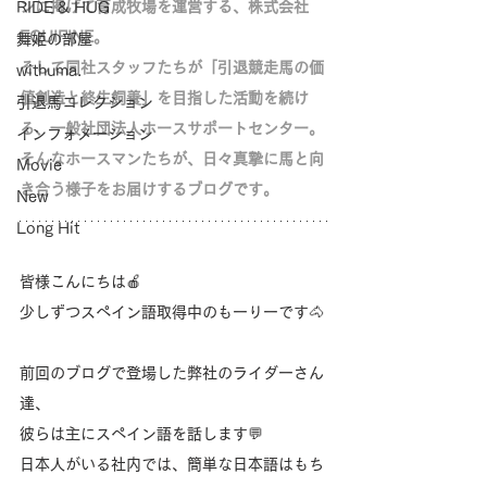
ンに掲げて育成牧場を運営する、株式会社
RIDE & HUG
EQUIFINE。
舞姫の部屋
そして同社スタッフたちが「
引退競走馬の価
withuma.
値創造と終生飼養」を目指した活動を続け
引退馬コレクション
る、
一般社団法人ホースサポートセンター。
インフォメーション
そんなホースマンたちが、日々真摯に馬と向
Movie
き合う様子をお届けするブログです。
New
Long Hit
皆様こんにちは🍎
少しずつスペイン語取得中のもーりーです🐴
前回のブログで登場した弊社のライダーさん
達、
彼らは主にスペイン語を話します💬
日本人がいる社内では、簡単な日本語はもち