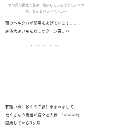
他の馬の調教で普通に使用しているはずのメンコ
が、なんとパッツパツ…👀
顎のベルクロが悲鳴をあげています……。
身体大きいもんね…サターン君…👀
有難い事に多くのご縁に恵まれまして、
たくさんの馬達が続々と入厩…‼️🐴🐴🐴💨
開業してから9ヶ月…