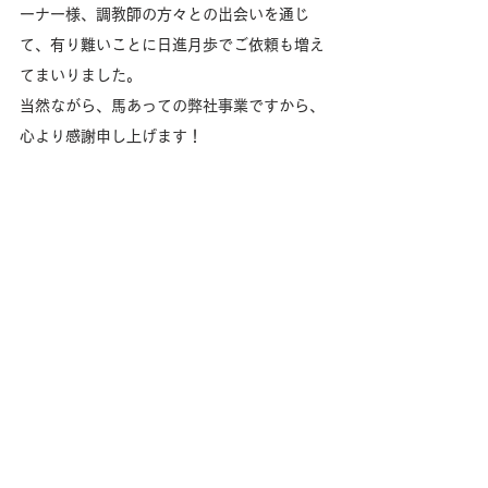
ーナー様、調教師の方々との出会いを通じ
て、有り難いことに日進月歩でご依頼も増え
てまいりました。
当然ながら、馬あっての弊社事業ですから、
心より感謝申し上げます！
第1位：一年間、無事に駆け抜けたこと
様々な困難もありましたが、こうしてスタッ
フのみんなと一年を振り返りつつ、無事二期
目に進んでいけることが何より嬉しいです。
以上のように、この1年の出来事を、私自身
の言葉で、振り返らせていただきました。
お会いしたことのある方には「藤沢、ふざけ
てるのか？」と思われるかもしれませんが
(笑)、恥ずかしながら心からの正直な気持ち