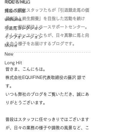
EQUIFINE。
RIDE & HUG
そして同社スタッフたちが「
引退競走馬の価
舞姫の部屋
値創造と終生飼養」を目指した活動を続け
withuma.
る、
一般社団法人ホースサポートセンター。
引退馬コレクション
そんなホースマンたちが、日々真摯に馬と向
インフォメーション
き合う様子をお届けするブログです。
Movie
New
Long Hit
皆さま、こんにちは。
株式会社EQUIFINE代表取締役の藤沢 諒で
す。
いつも弊社のブログをご覧いただき、誠にあ
りがとうございます。
普段はスタッフに任せっきりではございます
が、日々の業務の様子や調教の風景など、こ