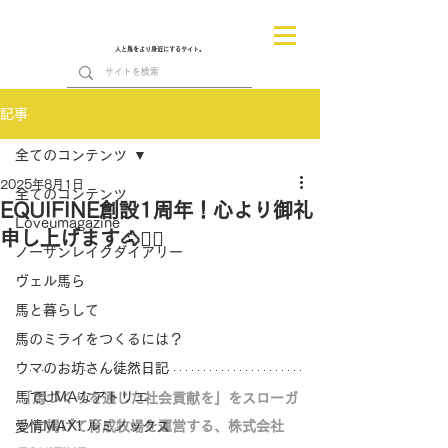
人と馬をより身近にするサイト。
記事
全てのコンテンツ
2025年8月1日
全てのコンテンツ
EQUIFINE創設1周年！心より御礼
Loveumagazine
申し上げます🐴🙇‍♂️
ノーザンレイクダイアリー
ヴェル馬ら
馬と暮らして
馬のミライをつくるには？
ウマのお坊さん徒然日記
馬でUMAなアトリエ
「馬づくりを通じた社会貢献を」をスローガ
愛情MAX! ルミノックス
ンに掲げて育成牧場を運営する、株式会社