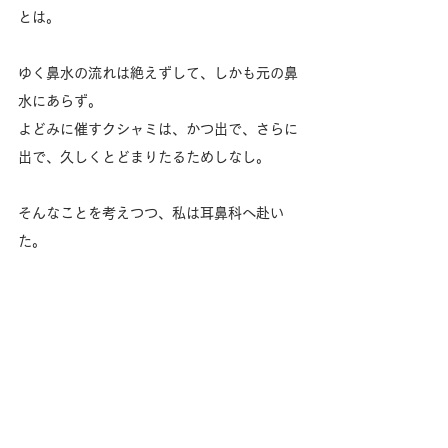
とは。
ゆく鼻水の流れは絶えずして、しかも元の鼻
水にあらず。
よどみに催すクシャミは、かつ出で、さらに
出で、久しくとどまりたるためしなし。
そんなことを考えつつ、私は耳鼻科へ赴い
た。
眠気の出ない薬を処方してもらうためだ。
まあ全体にどうでもいい話だったと思う。
あまりに花粉症が辛いので一筆残したくなっ
た、というだけの話でもある。