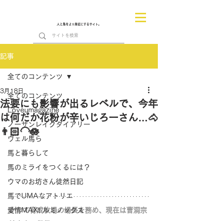
人と馬をより身近にするサイト。
記事
全てのコンテンツ
3月18日
全てのコンテンツ
法要にも影響が出るレベルで、今年
Loveumagazine
は何だか花粉が辛いじろーさん…🐴
ノーザンレイクダイアリー
👨🏻‍🦲🪷
ヴェル馬ら
馬と暮らして
馬のミライをつくるには？
ウマのお坊さん徒然日記
馬でUMAなアトリエ
愛情MAX! ルミノックス
かつて育成牧場の場長を務め、現在は曹洞宗