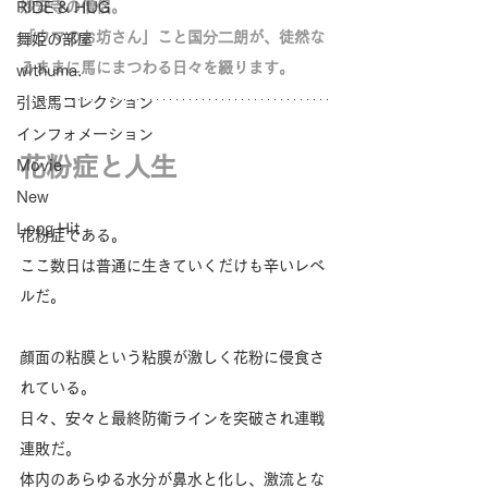
妙安寺の僧侶。
RIDE & HUG
「ウマのお坊さん」こと国分二朗が、徒然な
舞姫の部屋
るままに馬にまつわる日々を綴ります。
withuma.
引退馬コレクション
インフォメーション
花粉症と人生
Movie
New
Long Hit
花粉症である。
ここ数日は普通に生きていくだけも辛いレベ
ルだ。
顔面の粘膜という粘膜が激しく花粉に侵食さ
れている。
日々、安々と最終防衛ラインを突破され連戦
連敗だ。
体内のあらゆる水分が鼻水と化し、激流とな