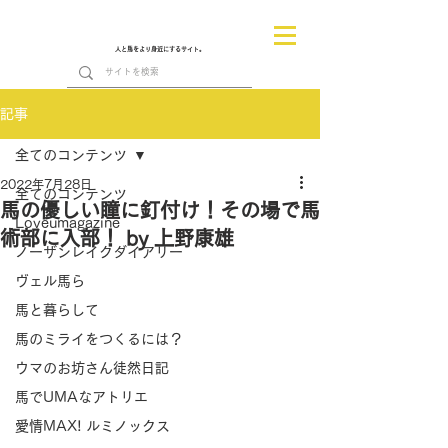
人と馬をより身近にするサイト。
記事
全てのコンテンツ
2022年7月28日
全てのコンテンツ
馬の優しい瞳に釘付け！その場で馬
Loveumagazine
術部に入部！ by 上野康雄
ノーザンレイクダイアリー
ヴェル馬ら
馬と暮らして
馬のミライをつくるには？
ウマのお坊さん徒然日記
馬でUMAなアトリエ
愛情MAX! ルミノックス