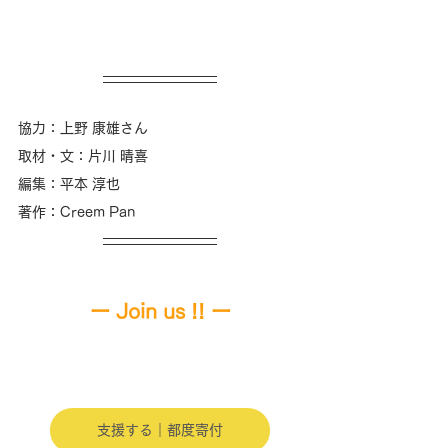
協力：上野 康雄さん
取材・文：片川 晴喜 
編集：平本 淳也 
著作：Creem Pan
ー 
Join us !! 
ー
支援する｜都度寄付