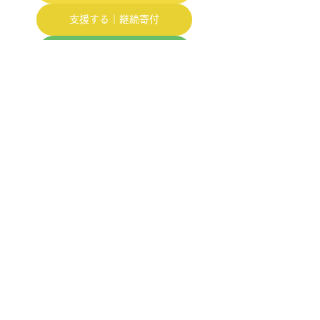
支援する｜継続寄付
更新通知｜公式LINE
更新通知｜Twitter
withuma.
すべて表示
関連記事