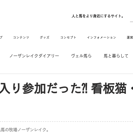
ン
人と馬をより身近にするサイト。
プ
コンテンツ
グッズ
コンセプト
インフォメーション
運
ノーザンレイクダイアリー
ヴェル馬ら
馬と暮らして
゙UMAなアトリエ
愛情MAX! ルミノックス
RIDE & HUG
入り参加だった⁈ 看板猫
メーション
Movie
New
Long Hit
退馬の牧場ノーザンレイク。