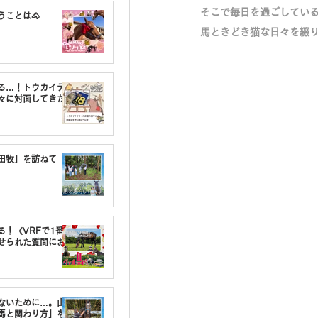
そこで毎日を過ごしてい
うことは🐴
馬ときどき猫な日々を綴
る…！トウカイテ
々に対面してきた
油田牧」を訪ねて
る！《VRFで1番〇
せられた質問にお
しないために…。山
馬と関わり方」を