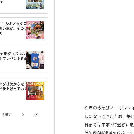
プ
載！ ルミノックスの
飼い主が、その日

❣️ 新グッズはルミ
！プレゼント企画
ングは欠かさな
り仕上げっていま
昨年の今頃はノーザンレ
1
/
67
しになってきたため、毎日
日までは午前7時過ぎに放
は午前3時過ぎの放牧にな