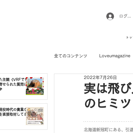
ログイ
トッ
全てのコンテンツ
Loveumagazine
2022年7月26日
ウマのお坊さん徒然日記
馬て
た主観《VRFで1番
寄せられた質問に
実は飛び

のヒミツ
引退馬コレクション
インフォ
現役時代の貴重な
を直接取材してき
北海道新冠町にある、引