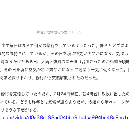
薄暗い放牧地での女子チーム
き出す毎日はまるで何かの修行をしているようだった。暑さとアブによ
望的な気持ちにしているが、その日を境に空気が爽やかになり、気温も
す時なりかけたある日、大雨と強風の悪天候（台風だったのか記憶が曖
が、その日を境に空気が急に爽やかになって気温も一気に低くなった。
時間ほど繰り下がり、修行から突然解放されたのだった。
修行を覚悟していたのだが、7月24日現在、朝4時台に放牧に出した
続いている。どうも昨年とは気候が違うようだが、今週から晴れマーク
まりそうな予感がする。
tatic.com/video/d0a38d_98ad04bba91d4ca994bc48c9ac