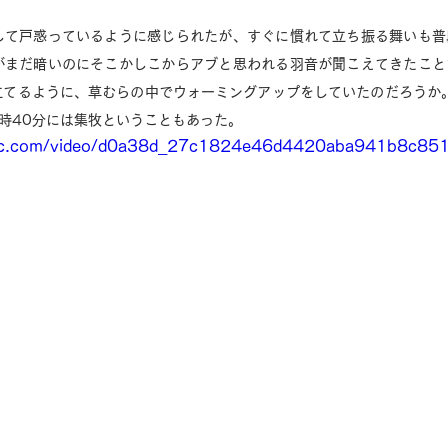
して戸惑っているように感じられたが、すぐに慣れて立ち振る舞いも普
がまだ暗いのにそこかしこからアブと思われる羽音が聞こえてきたこと
立てるように、草むらの中でウォーミングアップをしていたのだろうか
時40分には集牧ということもあった。
static.com/video/d0a38d_27c1824e46d4420aba941b8c8