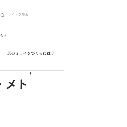
営会社
馬のミライをつくるには？
舞姫の部屋
withuma.
・メト