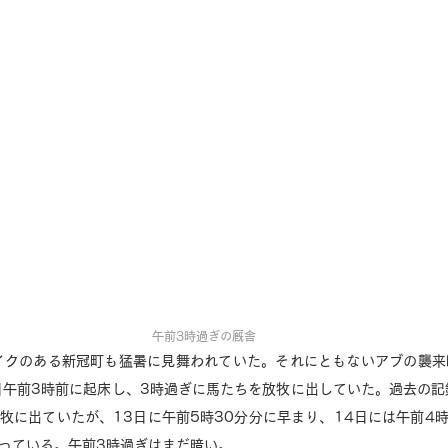
午前3時過ぎの厩舎
イクのある新冠町も猛暑に見舞われていた。それにともないアブの襲来
午前3時前に起床し、3時過ぎに馬たちを放牧に出していた。過去の記
牧に出ていたが、13日に午前5時30分分に早まり、14日には午前4時
っている。午前3時過ぎはまだ暗い。