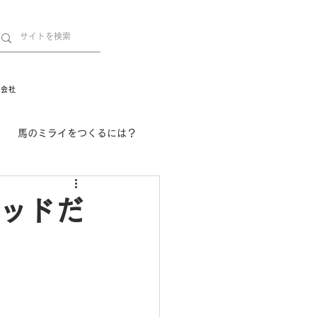
営会社
馬のミライをつくるには？
舞姫の部屋
withuma.
レッドだ