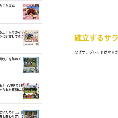
うことは🐴
る…！トウカイテ
確立するサ
々に対面してきた
なぜサラブレッドばかりが
油田牧」を訪ねて
る！《VRFで1番〇
せられた質問にお
しないために…。山
馬と関わり方」を