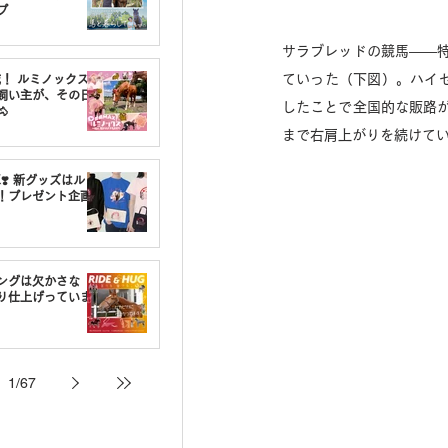
プ
サラブレッドの競馬――
ていった（下図）。ハイ
載！ ルミノックスの
飼い主が、その日
したことで全国的な販路

まで右肩上がりを続けてい
❣️ 新グッズはルミ
！プレゼント企画
ングは欠かさな
り仕上げっていま
1
/
67