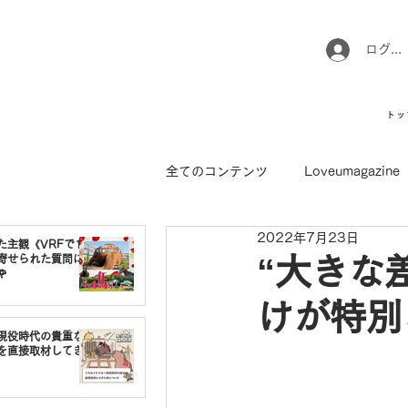
ログイ
トッ
全てのコンテンツ
Loveumagazine
2022年7月23日
ウマのお坊さん徒然日記
馬て
た主観《VRFで1番
寄せられた質問に
“大きな

けが特別な
引退馬コレクション
インフォ
現役時代の貴重な
を直接取材してき