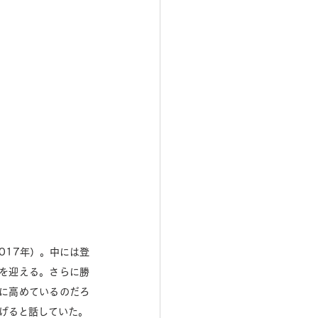
017年）。中には登
を迎える。さらに勝
に高めているのだろ
う。前章で市場を共にしたXさんも、サラブレッドの方が農用馬よりずっと高額な賞金を競馬で稼げると話していた。 