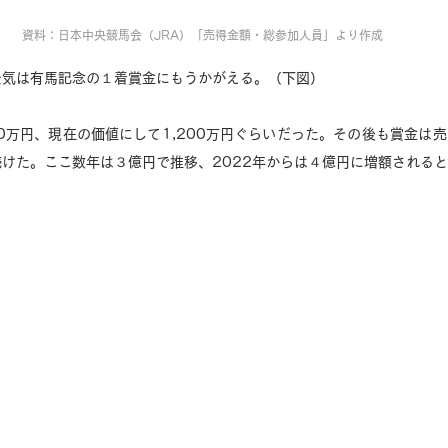
資料：日本中央競馬会（JRA）「売得金額・総参加人員」より作成 
気は有馬記念の１着賞金にもうかがえる。（下図） 
0万円、現在の価値にして1,200万円ぐらいだった。その後も賞金は
けた。ここ数年は３億円で推移、2022年からは４億円に増額されるとい