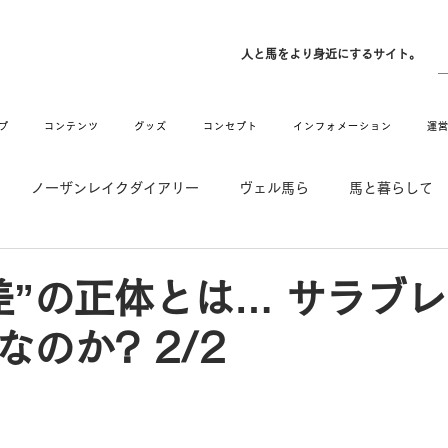
ン
人と馬をより身近にするサイト。
プ
コンテンツ
グッズ
コンセプト
インフォメーション
運
ノーザンレイクダイアリー
ヴェル馬ら
馬と暮らして
゙UMAなアトリエ
愛情MAX! ルミノックス
RIDE & HUG
差”の正体とは… サラブ
のか? 2/2
メーション
Movie
New
Long Hit