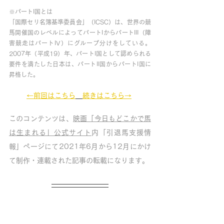
※パートI国とは 
「国際セリ名簿基準委員会」（ICSC）は、世界の競
馬開催国のレベルによってパートIからパートIII（障
害競走はパートIV）にグループ分けをしている。
2007年（平成19）年、パートI国として認められる
要件を満たした日本は、パートII国からパートI国に
昇格した。 
←前回はこちら
続きはこちら→
このコンテンツは、
映画「今日もどこかで馬
は生まれる」公式サイト
内「引退馬支援情
報」ページにて2021年6月から12月にかけ
て制作・連載された記事の転載になります。