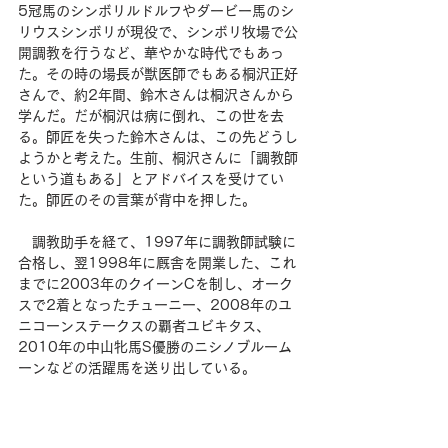
5冠馬のシンボリルドルフやダービー馬のシ
リウスシンボリが現役で、シンボリ牧場で公
開調教を行うなど、華やかな時代でもあっ
た。その時の場長が獣医師でもある桐沢正好
さんで、約2年間、鈴木さんは桐沢さんから
学んだ。だが桐沢は病に倒れ、この世を去
る。師匠を失った鈴木さんは、この先どうし
ようかと考えた。生前、桐沢さんに「調教師
という道もある」とアドバイスを受けてい
た。師匠のその言葉が背中を押した。
　調教助手を経て、1997年に調教師試験に
合格し、翌1998年に厩舎を開業した、これ
までに2003年のクイーンCを制し、オーク
スで2着となったチューニー、2008年のユ
ニコーンステークスの覇者ユビキタス、
2010年の中山牝馬S優勝のニシノブルーム
ーンなどの活躍馬を送り出している。