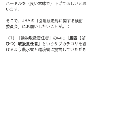
ハードルを（良い意味で）下げてほしいと思
います。
そこで、JRAの「引退競走馬に関する検討
委員会」にお願いしたいことが。：
（1）「動物取扱責任者」の中に
「馬匹（ば
ひつ）取扱責任者」
というサブカテゴリを設
けるよう農水省と環境省に提言していただき
たい。
（2）「馬匹取扱責任者」の資格要件は、
「専門性のある教育機関・社団法人等におけ
る騎手／厩務員課程修了者や調教師試験合格
者であること」及び「牧場や競馬場、トレー
ニングセンター、乗馬施設等において6ヶ月
以上の実務経験があること」として、JRA
の退職者からも引退馬支援に係る方々が出や
すいようにしていただきたい。
上のお願いが実現すれば、引退した競馬関係
各位（元競走馬、元調教師、元厩務員、元調
教助手etc.）全員にとって、有意義なセカン