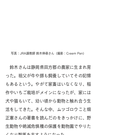
写真：JRA調教師 鈴木伸尋さん（撮影：Creem Pan）
　鈴木さんは静岡県田方郡の農家に生まれ育
った。祖父が牛や豚も飼養していてその記憶
もあるという。やがて家畜はいなくなり、稲
作やいちご栽培がメインになったが、家には
犬や猫もいて、幼い頃から動物と触れ合う生
活をしてきた。そんな中、ムツゴロウこと畑
正憲さんの著書を読んだのをきっかけに、野
生動物や絶滅危惧種の保護を動物園でやりた
くなり獣医を志すようになった。 