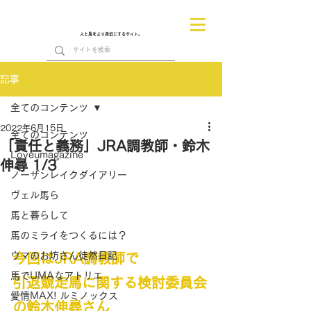
人と馬をより身近にするサイト。
記事
全てのコンテンツ
2022年6月15日
全てのコンテンツ
「責任と義務」JRA調教師・鈴木
Loveumagazine
伸尋 1/3
ノーザンレイクダイアリー
ヴェル馬ら
馬と暮らして
馬のミライをつくるには？
ウマのお坊さん徒然日記
今回はJRA調教師で
馬でUMAなアトリエ
引退競走馬に関する検討委員会
愛情MAX! ルミノックス
の鈴木伸尋さん