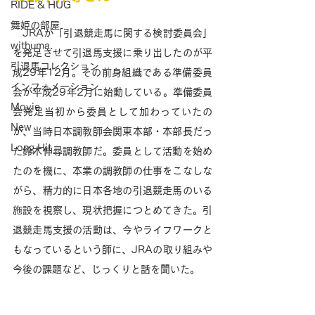
RIDE & HUG
舞姫の部屋
　JRAが「引退競走馬に関する検討委員会」
withuma.
を発足させて引退馬支援に乗り出したのが平
引退馬コレクション
成29年12月。その前身組織である準備委員
インフォメーション
会が平成29年2月に始動している。準備委員
Movie
会発足当初から委員として加わっていたの
New
が、当時日本調教師会関東本部・本部長だっ
Long Hit
た鈴木伸尋調教師だ。委員として活動を始め
たのを機に、本業の調教師の仕事をこなしな
がら、精力的に日本各地の引退競走馬のいる
施設を視察し、現状把握につとめてきた。引
退競走馬支援の活動は、今やライフワークと
もなっているという師に、JRAの取り組みや
今後の課題など、じっくりと話を聞いた。