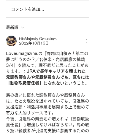
コメントを追加…
「責任と義務」JRA調教
「責任と義務」J
師・鈴木伸尋 3/3
師・鈴木伸尋 2/
最新順
HisMajesty Graustark
2022年10月16日
Loveumagazine.の『課題は山積み！第二の
夢は叶うのか？／名伯楽・角居勝彦の挑戦 
3/4』を読んで、理不尽だと思ったことがあ
ります。：
JRAで長年キャリアを積まれた
元調教師さんや元厩務員さんでも、直ちには
「動物取扱責任者」になれない
ということ。
馬の扱いに慣れた調教師さんや厩務員さん
は、たとえ現役を退かれていても、引退馬の
支援活動・利活用事業を展開する上で極めて
有力な人的リソースです。
今後、引退馬の繋養地が増えれば「動物取扱
責任者」も増強しなければならない。馬の取
り扱い経験者が引退馬支援に参画するための