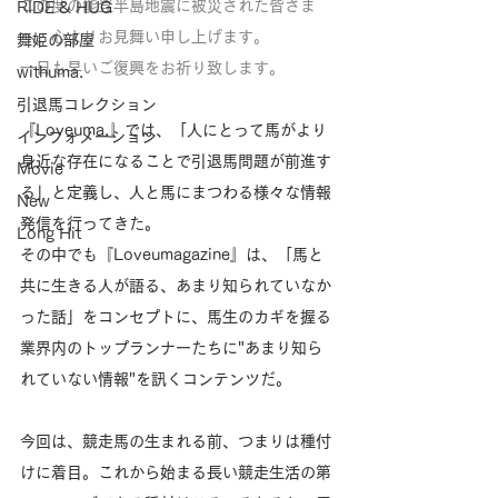
この度の能登半島地震に被災された皆さま
RIDE & HUG
へ、心よりお見舞い申し上げます。
舞姫の部屋
一日も早いご復興をお祈り致します。
withuma.
引退馬コレクション
『Loveuma.』では、「人にとって馬がより
インフォメーション
身近な存在になることで引退馬問題が前進す
Movie
る」と定義し、人と馬にまつわる様々な情報
New
発信を行ってきた。
Long Hit
その中でも『Loveumagazine』は、「馬と
共に生きる人が語る、あまり知られていなか
った話」をコンセプトに、馬生のカギを握る
業界内のトップランナーたちに"あまり知ら
れていない情報"を訊くコンテンツだ。
今回は、競走馬の生まれる前、つまりは種付
けに着目。これから始まる長い競走生活の第