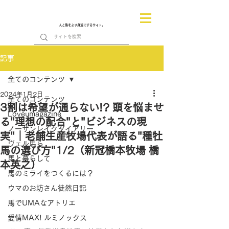
人と馬をより身近にするサイト。
記事
全てのコンテンツ
2024年1月2日
全てのコンテンツ
3割は希望が通らない!? 頭を悩ませ
Loveumagazine
る"理想の配合"と"ビジネスの現
ノーザンレイクダイアリー
実"｜老舗生産牧場代表が語る"種牡
ヴェル馬ら
馬の選び方"1/2（新冠橋本牧場 橋
馬と暮らして
本英之）
馬のミライをつくるには？
ウマのお坊さん徒然日記
馬でUMAなアトリエ
愛情MAX! ルミノックス