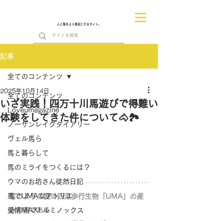
人と馬をより身近にするサイト。
記事
全てのコンテンツ
2025年10月14日
全てのコンテンツ
いざ実践！四万十川馬遊びで得難い
Loveumagazine
体験をしてきた件について🐴🏞️
ノーザンレイクダイアリー
ヴェル馬ら
馬と暮らして
馬のミライをつくるには？
ウマのお坊さん徒然日記
馬でUMAなアトリエ
馬のような謎の四足歩行生物「UMA」の産
愛情MAX! ルミノックス
みの親である