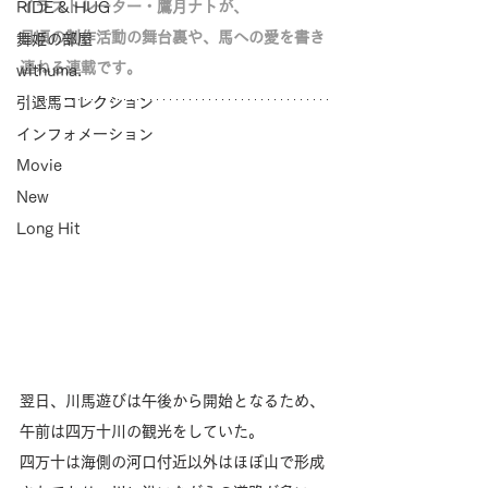
イラストレーター・鷹月ナトが、
RIDE & HUG
日頃の制作活動の舞台裏や、馬への愛を書き
舞姫の部屋
連ねる連載です。
withuma.
引退馬コレクション
インフォメーション
Movie
New
Long Hit
翌日、川馬遊びは午後から開始となるため、
午前は四万十川の観光をしていた。
四万十は海側の河口付近以外はほぼ山で形成