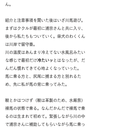
ん。
紹介と注意事項を聞いた後はいざ川馬遊び。
まずはククルが最初に浦宗さんと共に入り、
後から私たちもついていく。柴犬のわくくん
は川岸で留守番。
川の温度はあんまり冷えてない水風呂みたい
な感じで最初だけ
冷たいッ
とはなったが、だ
んだん慣れてきて心地よくなっていった。
馬に乗る方と、尻尾に捕まる方と別れるた
め、先に私が馬の背に乗ってみた。
鞍とかはつけず（鞍は革製のため、水厳禁）
裸馬の状態で乗る。なんだかんだで裸馬で乗
るのは生まれて初めて。緊張しながら川の中
で浦宗さんに補助してもらいながら馬に乗っ