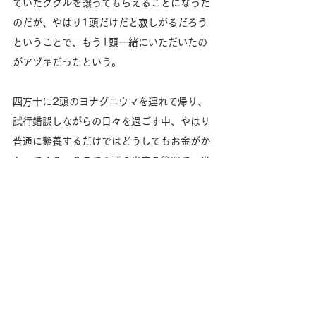
ていたククルを譲ってもらえることになった
のだが、やはり1頭だけだと寂しがるだろう
ということで、もう1頭一緒にいただいたの
がアヅキだったという。
四万十に2頭のヨナグニウマを連れて帰り、
試行錯誤しながらの日々を過ごす中、やはり
普通に繋養するだけではどうしてもお金がか
かってくる。そこで２頭の出来る範囲で、尚
且つ四万十ならではのお仕事を。ということ
で四万十馬牧場が生まれ、川馬遊びも生まれ
たという。
川遊びを終えたあとは河岸に戻る。ククルく
んが濡れた体を乾かすためになるべく土があ
る側でゴロゴロしはじめる。石の上だと痛い