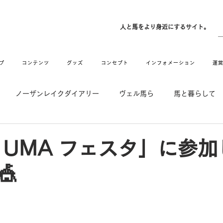
ン
人と馬をより身近にするサイト。
プ
コンテンツ
グッズ
コンセプト
インフォメーション
運
ノーザンレイクダイアリー
ヴェル馬ら
馬と暮らして
゙UMAなアトリエ
愛情MAX! ルミノックス
RIDE & HUG
 UMA フェスタ」に参
🎪
メーション
Movie
New
Long Hit