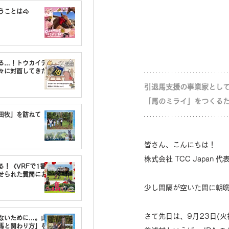
うことは🐴
る…！トウカイテ
々に対面してきた
引退馬支援の事業家として業
「馬のミライ」をつくる
油田牧」を訪ねて
皆さん、こんにちは！
株式会社 TCC Japan
る！《VRFで1番〇
せられた質問にお
少し間隔が空いた間に朝
さて先日は、9月23日(
しないために…。山
馬と関わり方」を