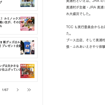
美浦村といえば、JRA 
プ
美浦村が主催・JRA 美
れ大盛況でした。
載！ ルミノックスの
飼い主が、その日

TCC も実行委員会から
た。
ブース出店、そして美浦村
❣️ 新グッズはルミ
！プレゼント企画
張・ふれあいえさやり体
ングは欠かさな
り仕上げっていま
1
/
67