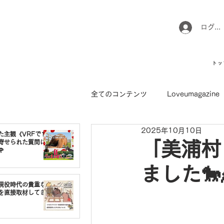
ログイ
トッ
全てのコンテンツ
Loveumagazine
2025年10月10日
ウマのお坊さん徒然日記
馬て
た主観《VRFで1番
寄せられた質問に
「美浦村

ました🐎
引退馬コレクション
インフォ
現役時代の貴重な
を直接取材してき