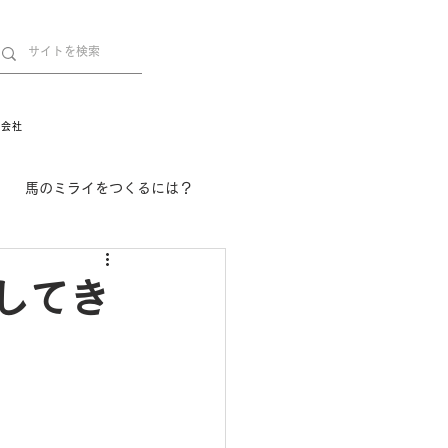
営会社
馬のミライをつくるには？
舞姫の部屋
withuma.
加してき