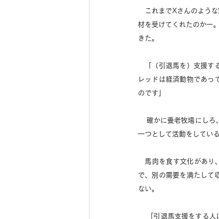
　これまでXさんのよう
材を受けてくれたのかー
きた。 
　「（引退馬を）支援す
レッドは経済動物であっ
のです」 
 　確かに養老牧場にしろ、引退馬支援団体にしろ、他ならぬCreem Panも、活動に賛同した方々からの出資を収入の
一つとして活動をしてい
　馬肉を食す文化があり
で、別の需要を満たして
ない。 
 　「引退馬支援をする人は良い人で、馬を肉にする人は悪い人という考えはそもそもナンセンスです。競馬や乗馬、