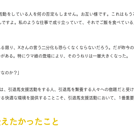
活動をしている人を何の否定もしません。お互い様です。これはもう
んですよ。私のような仕事で成り立っていて、それでご飯を食べている
れる限り、Xさんの言う二分化も恐らくなくならないだろう。だが昨今
がある。特にウマ娘の登場により、そのうねりは一層大きくなった。 
せなのか？」
葉は、引退馬支援活動をする人、引退馬を繫養する人々への宿題だと受
せる快適な環境を提供することこそ、引退馬支援活動において、1番重
伝えたかったこと