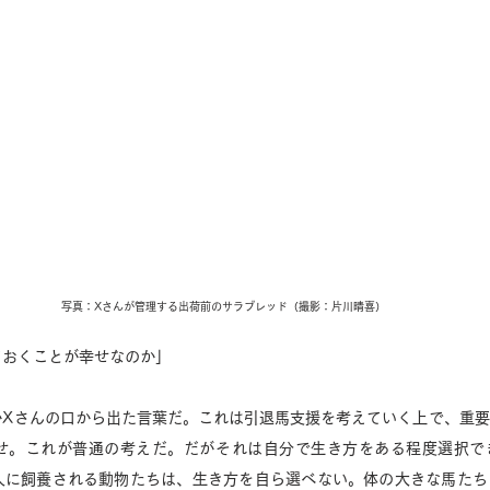
写真：Xさんが管理する出荷前のサラブレッド（撮影：片川晴喜）
おくことが幸せなのか」 
かXさんの口から出た言葉だ。これは引退馬支援を考えていく上で、重
せ。これが普通の考えだ。だがそれは自分で生き方をある程度選択で
人に飼養される動物たちは、生き方を自ら選べない。体の大きな馬たち