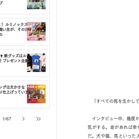
プ
載！ ルミノックスの
飼い主が、その日

❣️ 新グッズはルミ
！プレゼント企画
ングは欠かさな
り仕上げっていま
　「すべての馬を生かして
1
/
67
　インタビュー中、幾度
気がする。命があれば幸
だ。犬や猫、馬といった