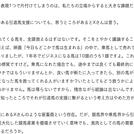
う表現1つで片付けてしまうのは、私たちの立場からすると大きな課題だ
つある引退馬支援についても、思うところがあるとXさんは言う。
まれてくる馬を、全頭救えるはずはないです。そこをとやかく議論する
例えば、映画『今日もどこかで馬は生まれる』の中で、乗馬として売れ
りましたが、1年半でビジネスになる馬は10頭のうち1頭ですよ。こ
の感覚ですけど。乗馬になれた場合でも、途中までは良くても最終的に
ウチではもういりませんとか、良い馬が新たに入ってきたら、別の馬が
になった馬を救ってくれる人がいますか？いたとしてもどう救うかによ
わかりません。馬は喋らないですから、残念ながら結論は出ないんです
知ったところでそれが引退馬の支援に繋がるという考え方はやめた方が
極にあるXさんのような家畜商という存在。だが、競馬界や乗馬界から
巨大化した競馬産業を循環させていく意味でも、食肉としての馬の需要
あるだろうか。