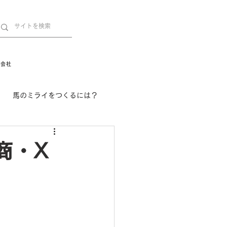
営会社
馬のミライをつくるには？
舞姫の部屋
withuma.
商・X