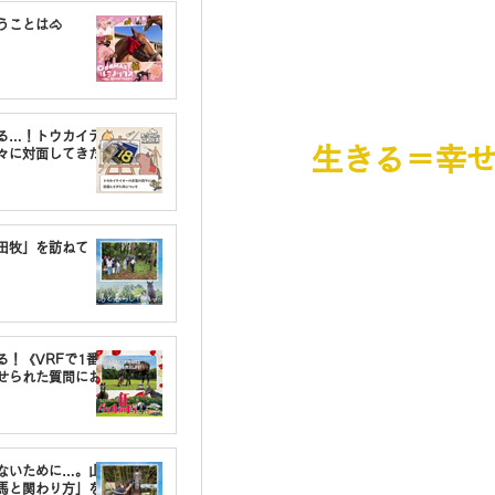
うことは🐴
る…！トウカイテ
生きる＝幸
々に対面してきた
油田牧」を訪ねて
る！《VRFで1番〇
せられた質問にお
しないために…。山
馬と関わり方」を