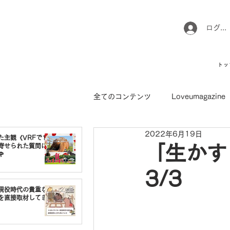
ログイ
トッ
全てのコンテンツ
Loveumagazine
2022年6月19日
ウマのお坊さん徒然日記
馬て
た主観《VRFで1番
寄せられた質問に
「生かす

3/3
引退馬コレクション
インフォ
現役時代の貴重な
を直接取材してき