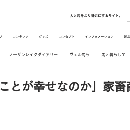
ン
人と馬をより身近にするサイト。
プ
コンテンツ
グッズ
コンセプト
インフォメーション
運
ノーザンレイクダイアリー
ヴェル馬ら
馬と暮らして
゙UMAなアトリエ
愛情MAX! ルミノックス
RIDE & HUG
ことが幸せなのか」家畜
メーション
Movie
New
Long Hit