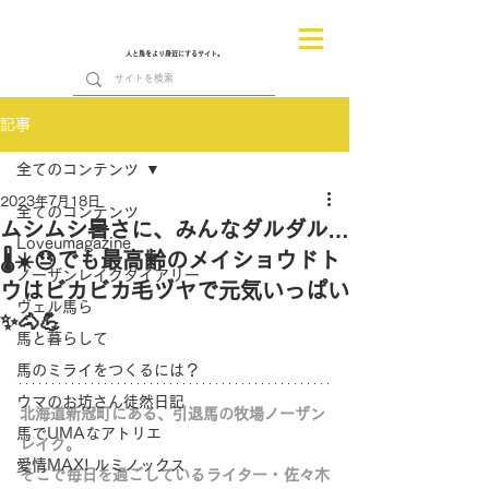
人と馬をより身近にするサイト。
記事
全てのコンテンツ
2023年7月18日
全てのコンテンツ
ムシムシ暑さに、みんなダルダル…
Loveumagazine
🌡☀😓でも最高齢のメイショウドト
ノーザンレイクダイアリー
ウはビカビカ毛ヅヤで元気いっぱい
ヴェル馬ら
✨🐴💪
馬と暮らして
馬のミライをつくるには？
ウマのお坊さん徒然日記
北海道新冠町にある、引退馬の牧場ノーザン
馬でUMAなアトリエ
レイク。
愛情MAX! ルミノックス
そこで毎日を過ごしているライター・佐々木