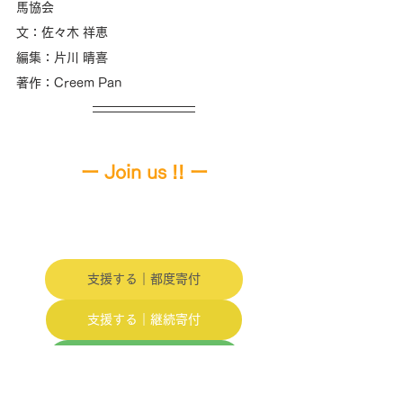
馬協会
文：佐々木 祥恵
編集：片川 晴喜 
著作：Creem Pan
ー 
Join us !! 
ー
支援する｜都度寄付
支援する｜継続寄付
更新通知｜公式LINE
更新通知｜Twitter