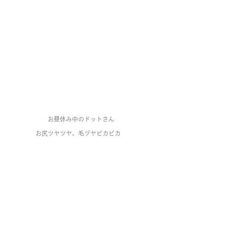
お昼休み中のドットさん
お尻ツヤツヤ、毛ヅヤビカビカ　