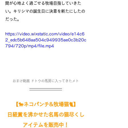
間が心地よく過ごせる牧場目指していきた
い。キリシマの誕生日に決意を新たにしたの
だった。
https://video.wixstatic.com/video/e14c6
2_edc5b648aa504c949935ae0c3b20c
794/720p/mp4/file.mp4
おまけ動画 ドトウの馬房に入ってきたメト
【🐎ネコパンチ&牧場猫🐈】
日経賞を沸かせた名馬の猫尽くし
アイテムを
販売中！