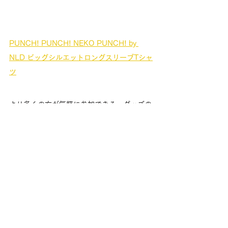
PUNCH! PUNCH! NEKO PUNCH! by 
NLD ビッグシルエットロングスリーブTシャ
ツ
より多くの方が気軽に参加できる、グッズの
購買による『引退馬支援』というカタチを
Loveuma.にて展開していきます。デザイン
はこれからも追加されていくので、お楽しみ
に！
Loveuma.のオンラインショップはこちら