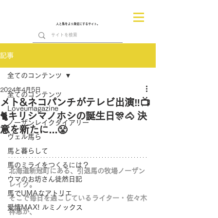
人と馬をより身近にするサイト。
記事
全てのコンテンツ
2024年4月5日
全てのコンテンツ
メト&ネコパンチがテレビ出演‼📺
Loveumagazine
🐈キリシマノホシの誕生日🎊🐴 決
ノーザンレイクダイアリー
意を新たに...😤
ヴェル馬ら
馬と暮らして
馬のミライをつくるには？
北海道新冠町にある、引退馬の牧場ノーザン
ウマのお坊さん徒然日記
レイク。
馬でUMAなアトリエ
そこで毎日を過ごしているライター・佐々木
愛情MAX! ルミノックス
祥恵が、