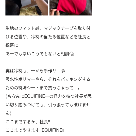
生地のフィット感、マジックテープを取り付
ける位置や、冷枕の当たる位置などを社長と
綿密に
あーでもないこうでもないと相談🤔
実は冷枕も、一から手作り…🧊
吸水性ポリマーやら、それをパッキングする
ための特殊シートまで買っちゃって…。
(ちなみにEQUIFINE一の怪力を持つ社長が思
い切り踏みつけても、引っ張っても破けませ
ん)
ここまでするか、社長‼️
ここまでやります‼️EQUIFINE‼️