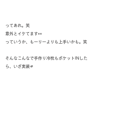
ってあれ。笑
意外とイケてます👀
っていうか、もーりーよりも上手いかも。笑
そんなこんなで手作り冷枕もポケットINした
ら、いざ実装🫵