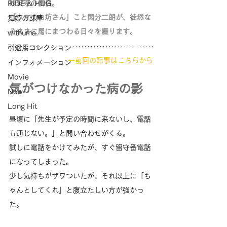
妙安寺の僧侶。
RIDE & HUG
「ウマのお坊さん」こと国分二朗が、徒然な
舞姫の部屋
るままに馬にまつわる日々を綴ります。
withuma.
引退馬コレクション
←前回の記事はこちらから
インフォメーション
Movie
気がつけなかった病の影
New
Long Hit
昼頃に「先生が予定の時間に来ないし、電話
も通じない。」と問い合わせがくる。
試しに電話をかけてみたが、すぐ留守番電話
になってしまった。
少し気持ちがザワついたが、それ以上に「ち
ゃんとしてくれ」と腹立たしい方が強かっ
た。