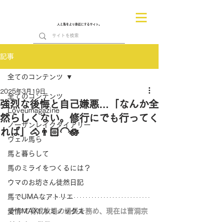
人と馬をより身近にするサイト。
記事
全てのコンテンツ
2025年3月19日
全てのコンテンツ
強烈な後悔と自己嫌悪…「なんか全
Loveumagazine
然らしくない。修行にでも行ってく
ノーザンレイクダイアリー
れば」🐴👨🏻‍🦲🪷
ヴェル馬ら
馬と暮らして
馬のミライをつくるには？
ウマのお坊さん徒然日記
馬でUMAなアトリエ
愛情MAX! ルミノックス
かつて育成牧場の場長を務め、現在は曹洞宗