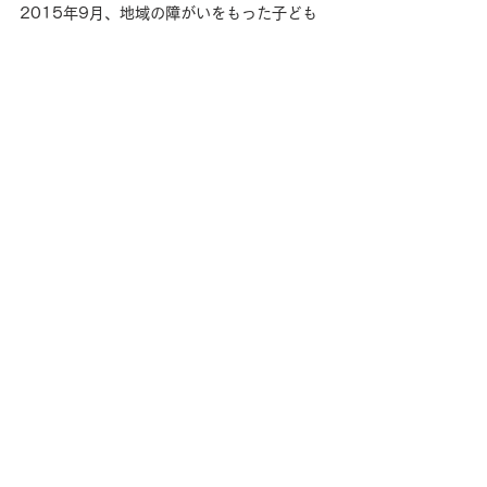
2015年9月、地域の障がいをもった子ども
たちのためのホースセラピー施設「PONY 
KIDS」を開所。
2019年5月、引退競走馬をセカンドキャリ
アにつなげ、馬と人の福祉活動を行う拠点
「TCC セラピーパーク」、2023年には東
京表参道に「BafunYasai TCC CAFE」をオ
ープン。
2025年4月には、滋賀県高島市のメタセコ
イア並木沿いにTCC初の観光養老牧場 「メ
タセコイアと馬の森」をグランドオープン
し、 引退競走馬を事業で生かす様々な取り組
みを展開している。