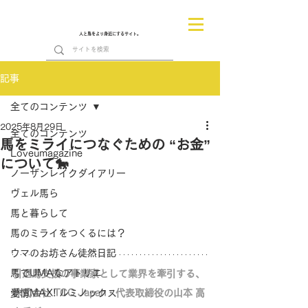
人と馬をより身近にするサイト。
記事
全てのコンテンツ
2025年8月29日
全てのコンテンツ
馬をミライにつなぐための “お金”
Loveumagazine
について🐎
ノーザンレイクダイアリー
ヴェル馬ら
馬と暮らして
馬のミライをつくるには？
ウマのお坊さん徒然日記
馬でUMAなアトリエ
引退馬支援の事業家として業界を牽引する、
愛情MAX! ルミノックス
株式会社 TCC Japan・代表取締役の山本 高