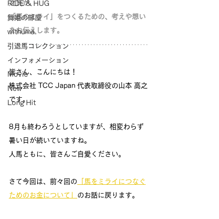
之氏が、
RIDE & HUG
「馬のミライ」をつくるための、考えや想い
舞姫の部屋
をお伝えします。
withuma.
引退馬コレクション
インフォメーション
皆さん、こんにちは！
Movie
株式会社 TCC Japan 代表取締役の山本 高之
New
です。
Long Hit
8月も終わろうとしていますが、相変わらず
暑い日が続いていますね。
人馬ともに、皆さんご自愛ください。
さて今回は、前々回の
「馬をミライにつなぐ
ためのお金について」
のお話に戻ります。