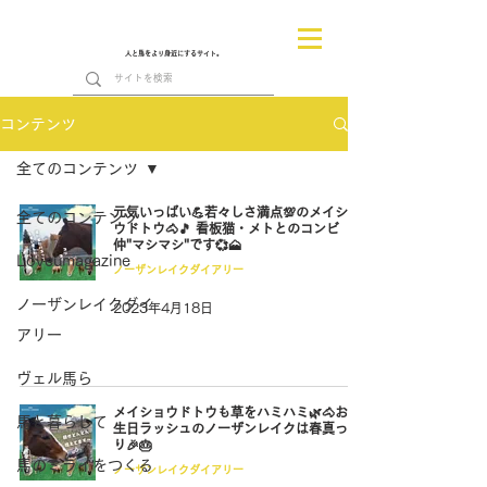
人と馬をより身近にするサイト。
コンテンツ
全てのコンテンツ
元気いっぱい💪若々しさ満点💯のメイショ
全てのコンテンツ
ウドトウ🐴🎵 看板猫・メトとのコンビ
仲"マシマシ"です💞🗻
Loveumagazine
ノーザンレイクダイアリー
ノーザンレイクダイ
2023年4月18日
アリー
ヴェル馬ら
メイショウドトウも草をハミハミ🌿🐴お誕
馬と暮らして
生日ラッシュのノーザンレイクは春真っ盛
り🎉🎂
馬のミライをつくる
ノーザンレイクダイアリー