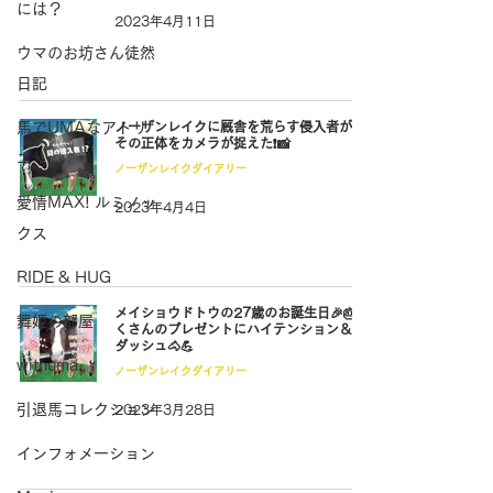
には？
2023年4月11日
ウマのお坊さん徒然
日記
馬でUMAなアトリ
ノーザンレイクに厩舎を荒らす侵入者が⁉️🥷
その正体をカメラが捉えた❗️📸
エ
ノーザンレイクダイアリー
愛情MAX! ルミノッ
2023年4月4日
クス
RIDE & HUG
メイショウドトウの27歳のお誕生日🎉🎂た
舞姫の部屋
くさんのプレゼントにハイテンション＆猛
ダッシュ🐴💪
withuma.
ノーザンレイクダイアリー
引退馬コレクション
2023年3月28日
インフォメーション