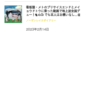
看板猫・メトのプリサイスエンドとメイシ
ョウドトウに乗った動画で地上波全国デビ
ュー！🐈🐴📺 でも本人はお構いなし…😪
ノーザンレイクダイアリー
2023年2月14日
高齢馬・メイショウドトウの体温調節は超
シビア🐴🥶ぬくぬく馬着にホッコリ表情…
😚📸
ノーザンレイクダイアリー
2023年2月7日
寒い冬にはたまらないお湯ジャブジャブタ
イム♨️🎥実は女子チームの関係性が透けて
見えるんです…🐴👀