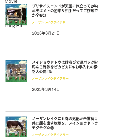
Movie
プリサイスエンドが天国に旅立って2年🌈
🐴実はメトの初乗り相手だってご存知です
New
か？🐈💞
ノーザンレイクダイアリー
Long Hit
2023年3月21日
メイショウドトウは砂浴びで泥パック⁉🐴
泥んこ馬体をピカピカに✨お手入れの様子
を大公開‼🥳
ノーザンレイクダイアリー
2023年3月14日
ノーザンレイクにも春の気配🌱🌸雪解けと
共に顔を出す牧草を、メイショウドトウが
モグモグ🐴😋
ノーザンレイクダイアリー