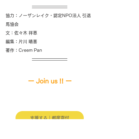
協力：ノーザンレイク・認定NPO法人 引退
馬協会
文：佐々木 祥恵
編集：片川 晴喜 
著作：Creem Pan
ー 
Join us !! 
ー
支援する｜都度寄付
支援する｜継続寄付