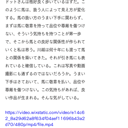
ドットさんは格好良く歩いているはずだ。こ
のように馬は、扱う人によって見え方が変化
する。馬の扱い方のうまい下手に関わらず、
まずは馬に敬意を持って品位や尊厳を傷つけ
ない、そういう気持ちを持つことが第一歩
で、そこから馬との良好な関係性が作られて
いくと私は思う。川越は何十年にも渡って馬
との関係を築いてきた。それが引き馬にも表
れていると確信している。これは写真や動画
撮影にも通ずるのではないだろうか。うまい
下手はさておいて、馬に敬意を払い、品位や
尊厳を傷つけない。この気持ちがあれば、良
い作品が生まれる。そんな気がしている。
https://video.wixstatic.com/video/e14c6
2_8a29d62a8f634f04aef11696b43a2
d70/480p/mp4/file.mp4