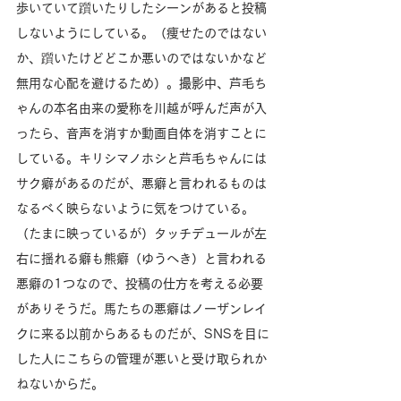
歩いていて躓いたりしたシーンがあると投稿
しないようにしている。（痩せたのではない
か、躓いたけどどこか悪いのではないかなど
無用な心配を避けるため）。撮影中、芦毛ち
ゃんの本名由来の愛称を川越が呼んだ声が入
ったら、音声を消すか動画自体を消すことに
している。キリシマノホシと芦毛ちゃんには
サク癖があるのだが、悪癖と言われるものは
なるべく映らないように気をつけている。
（たまに映っているが）タッチデュールが左
右に揺れる癖も熊癖（ゆうへき）と言われる
悪癖の1つなので、投稿の仕方を考える必要
がありそうだ。馬たちの悪癖はノーザンレイ
クに来る以前からあるものだが、SNSを目に
した人にこちらの管理が悪いと受け取られか
ねないからだ。