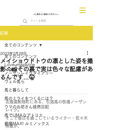
人と馬をより身近にするサイト。
記事
全てのコンテンツ
2023年2月28日
全てのコンテンツ
メイショウドトウの凛とした姿を撮
Loveumagazine
影🐴📸その裏で実は色々な配慮があ
ノーザンレイクダイアリー
るんです…🤫
ヴェル馬ら
馬と暮らして
馬のミライをつくるには？
北海道新冠町にある、引退馬の牧場ノーザン
ウマのお坊さん徒然日記
レイク。
馬でUMAなアトリエ
そこで毎日を過ごしているライター・佐々木
愛情MAX! ルミノックス
祥恵が、