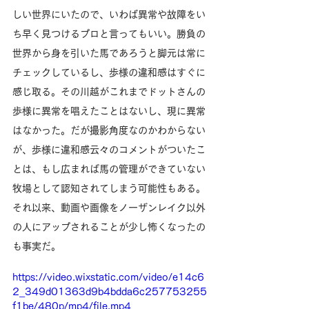
しい世界にいたので、いわば異常や故障をい
ち早く見つけるプロと言ってもいい。勝負の
世界から身を引いた馬であろうと脚元は常に
チェックしているし、歩様の違和感はすぐに
感じ取る。その川越がこれまでドットさんの
歩様に異常を唱えたことはないし、現に異常
はなかった。だが撮影角度なのかわからない
が、歩様に違和感云々のコメントがついたこ
とは、もし広まれば馬の管理ができていない
牧場として認知されてしまう可能性もある。
それ以来、動画や画像をノーザンレイク以外
の人にアップされることが少し怖くなったの
も事実だ。
https://video.wixstatic.com/video/e14c6
2_349d01363d9b4bdda6c257753255
f1be/480p/mp4/file.mp4