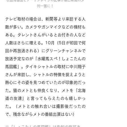
刊一面に！
テレビ取材の場合は、新聞等より来訪する人
数が多い。カメラやガンマイクなどの機材も
ある。タレントさんがいるとお付きの人など
人数はさらに増える。10月（5日が初回で何
回か再放送される）にグリーンチャンネルで
放送予定なのが「水曜馬スぺ！しょこたんの
馬図鑑」。タイキシャトルの取材に中川翔子
さんが来訪し、シャトルの特徴を捉えようと
熱心にその姿を見つめていたのが印象的だっ
た。猫のメトとも仲良くなり、メトを「北海
道の友達」と言ってもらえたのも嬉しかっ
た。（メトとの触れ合いは撮影後だったの
で、残念ながらメトの番組出演はない）
※「しょこたんの馬図鑑」は告知の許可あ