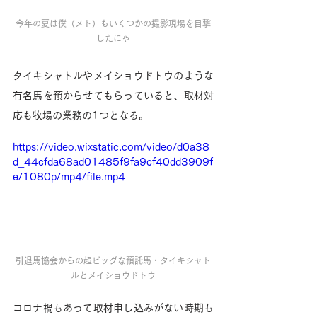
今年の夏は僕（メト）もいくつかの撮影現場を目撃
したにゃ
タイキシャトルやメイショウドトウのような
有名馬を預からせてもらっていると、取材対
応も牧場の業務の1つとなる。
https://video.wixstatic.com/video/d0a38
d_44cfda68ad01485f9fa9cf40dd3909f
e/1080p/mp4/file.mp4
引退馬協会からの超ビッグな預託馬・タイキシャト
ルとメイショウドトウ
コロナ禍もあって取材申し込みがない時期も