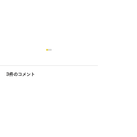
3件のコメント
コメントを追加…
まだ帰りたくないの！ハ
実は飛び入り参
イテンション女子チーム
看板猫・メトの
最新順
に翻弄される夏
HisMajesty Graustark
2022年8月17日