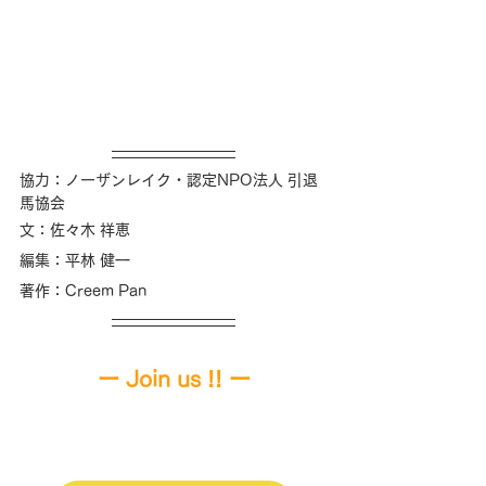
協力：ノーザンレイク・認定NPO法人 引退
馬協会
文：佐々木 祥恵
編集：平林 健一
著作：Creem Pan
ー 
Join us !! 
ー