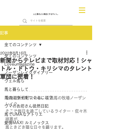
人と馬をより身近にするサイト。
記事
全てのコンテンツ
2022年8月16日
全てのコンテンツ
新聞からテレビまで取材対応！シャ
Loveumagazine
トル・ドトウ・キリシマのタレント
ノーザンレイクダイアリー
軍団に密着！
ヴェル馬ら
馬と暮らして
馬のミライをつくるには？
北海道新冠町にある、引退馬の牧場ノーザン
レイク。
ウマのお坊さん徒然日記
そこで毎日を過ごしているライター・佐々木
馬でUMAなアトリエ
祥恵が、
愛情MAX! ルミノックス
馬ときどき猫な日々を綴ります。